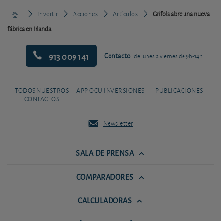
Invertir
Acciones
Artículos
Grifols abre una nueva
fábrica en Irlanda
913 009 141
Contacto
de lunes a viernes de 9h-14h
TODOS NUESTROS
APP OCU INVERSIONES
PUBLICACIONES
CONTACTOS
Newsletter
SALA DE PRENSA
COMPARADORES
CALCULADORAS