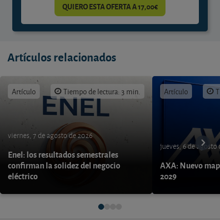
QUIERO ESTA OFERTA A 17,00€
Artículos relacionados
Artículo
Tiempo de lectura: 3 min.
Artículo
T
viernes, 7 de agosto de 2026
jueves, 6 de agosto
Enel: los resultados semestrales
confirman la solidez del negocio
AXA: Nuevo mapa
eléctrico
2029