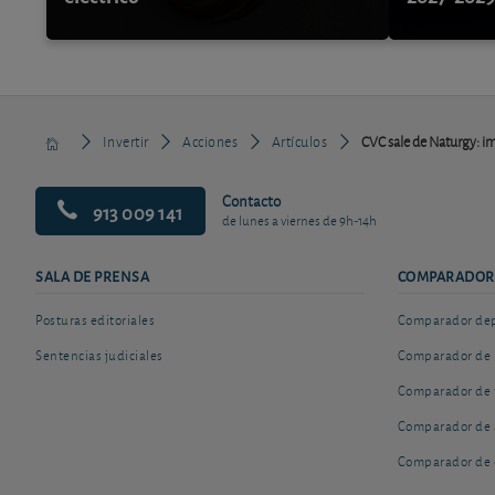
Invertir
Acciones
Artículos
CVC sale de Naturgy: imp
Contacto
913 009 141
de lunes a viernes de 9h-14h
SALA DE PRENSA
COMPARADOR
Posturas editoriales
Comparador depó
Sentencias judiciales
Comparador de 
Comparador de 
Comparador de 
Comparador de 