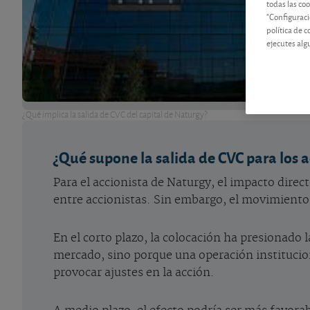
todas las co
"Configuraci
política de 
ejecutes alg
¿Qué implica la salida de CVC del capital de Naturgy?
¿Qué supone la salida de CVC para los 
Para el accionista de Naturgy, el impacto dire
entre accionistas. Sin embargo, el movimiento s
En el corto plazo, la colocación ha presionado
mercado, sino porque una operación institucion
provocar ajustes en la acción.