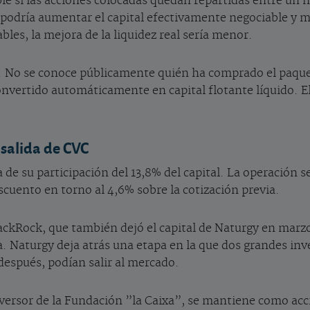
ble si las acciones colocadas quedan repartidas entre un 
odría aumentar el capital efectivamente negociable y mej
bles, la mejora de la liquidez real sería menor.
o. No se conoce públicamente quién ha comprado el paqu
convertido automáticamente en capital flotante líquido. 
 salida de CVC
 su participación del 13,8% del capital. La operación se
escuento en torno al 4,6% sobre la cotización previa.
BlackRock, que también dejó el capital de Naturgy en m
ñía. Naturgy deja atrás una etapa en la que dos grandes i
después, podían salir al mercado.
nversor de la Fundación ”la Caixa”, se mantiene como acc