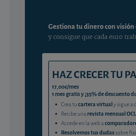
Gestiona tu dinero con visión
y consigue que cada euro trab
HAZ CRECER TU P
17,00€/mes
1 mes gratis y ¡35% de descuento d
cartera virtual
Crea tu
y sigue a 
revista mensual OC
Recibe una
comparador
Accede en la web a
Resolvemos tus dudas
sobre fis