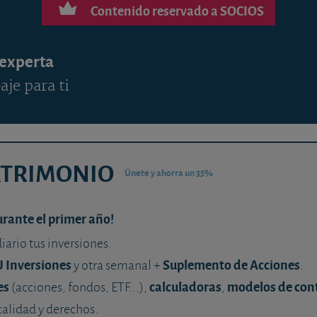
Contenido reservado a SOCIOS
 experta
aje para ti
ATRIMONIO
Únete y ahorra un 35%
urante el primer año!
diario tus inversiones.
U Inversiones
Suplemento de Acciones
y otra semanal +
.
es
calculadoras
modelos de con
(acciones, fondos, ETF...),
,
calidad y derechos.