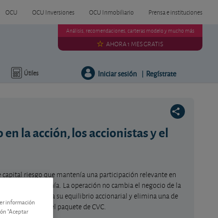
OCU
OCU Inversiones
OCU Inmobiliario
Prensa e instituciones
Análisis, recomendaciones, carteras modelo y mucho más
AHORA 1 MES GRATIS
Iniciar sesión
Regístrate
Útiles
|
en la acción, los accionistas y el
de capital riesgo que mantenía una participación relevante en
riado de la compañía. La operación no cambia el negocio de la
, pero sí modifica su equilibrio accionarial y elimina una de
ner información
 venta pendiente del paquete de CVC.
tón "Aceptar