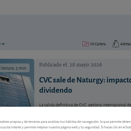
N
Mi Cartera
Alertas
Publicado el
28 mayo 2026
lectura: 5 min.
CVC sale de Naturgy: impacto 
dividendo
La salida definitiva de CVC, gestora internacional 
Naturgy, cierra una etapa importante en el acciona
energética ni supone entrada de dinero para Naturgy
cookies propias y de terceros para analizar tus hábitos de navegación, lo que permite obte
las incertidumbres que pesaban sobre la acción: la
 suscita interés y permite mejorar nuestra página web y tu seguridad. Si haces clic en el bo