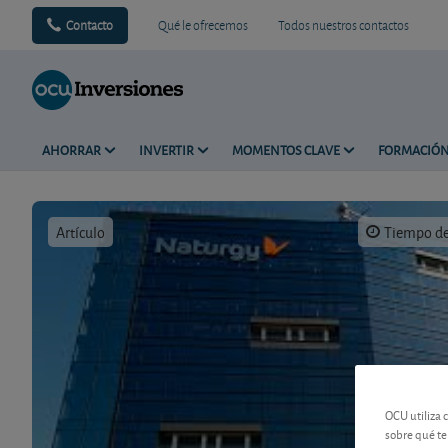
Contacto
Qué le ofrecemos
Todos nuestros contactos
AHORRAR
INVERTIR
MOMENTOS CLAVE
FORMACIÓ
Artículo
Tiempo de 
OCU utiliza 
sobre qué te