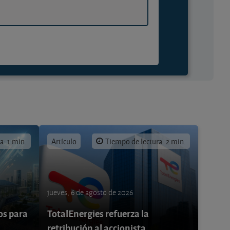
a: 1 min.
Artículo
Tiempo de lectura: 2 min.
jueves, 6 de agosto de 2026
os para
TotalEnergies refuerza la
retribución al accionista