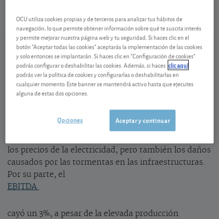
-0,048 EUR (-1,06 %)
07/08/2026 Lisboa
OCU utiliza cookies propias y de terceros para analizar tus hábitos de
Ver detalladamente
navegación, lo que permite obtener información sobre qué te suscita interés
y permite mejorar nuestra página web y tu seguridad. Si haces clic en el
botón "Aceptar todas las cookies" aceptarás la implementación de las cookies
Caída del beneficio en el primer trimestre
y solo entonces se implantarán. Si haces clic en "Configuración de cookies"
podrás configurar o deshabilitar las cookies. Además, si haces
clic aquí
Aunque superó ligeramente las previsiones, el
podrás ver la política de cookies y configurarlas o deshabilitarlas en
cualquier momento. Este banner se mantendrá activo hasta que ejecutes
beneficio de
alguna de estas dos opciones.
EDP
Opciones
Aceptar y continuar
cayó un 12 % en el primer trimestre, hasta situarse
en 0,09 euros por acción. Ello se debió la bajada de
los precios de la electricidad, pero también los daños
causados por las tormentas en las infraestructuras.
Por su parte, el
EBITDA
cayó un 3%, a pesar de la elevada producción