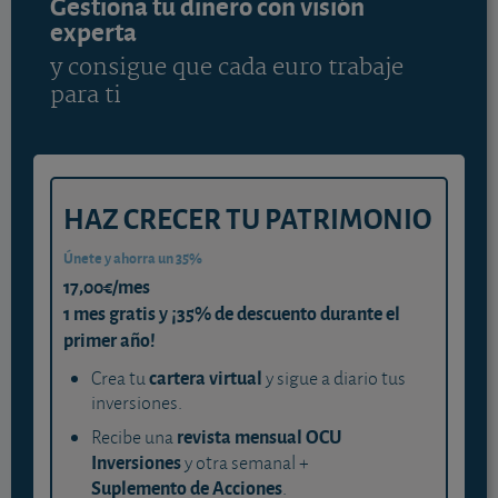
Gestiona tu dinero con visión
experta
y consigue que cada euro trabaje
para ti
HAZ CRECER TU PATRIMONIO
Únete y ahorra un 35%
17,00€/mes
1 mes gratis y ¡35% de descuento durante el
primer año!
cartera virtual
Crea tu
y sigue a diario tus
inversiones.
revista mensual OCU
Recibe una
Inversiones
y otra semanal +
Suplemento de Acciones
.