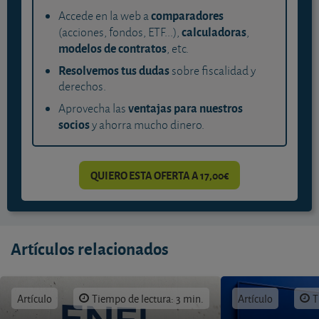
comparadores
Accede en la web a
calculadoras
(acciones, fondos, ETF...),
,
modelos de contratos
, etc.
Resolvemos tus dudas
sobre fiscalidad y
derechos.
ventajas para nuestros
Aprovecha las
socios
y ahorra mucho dinero.
QUIERO ESTA OFERTA A 17,00€
Artículos relacionados
Artículo
Tiempo de lectura: 3 min.
Artículo
T