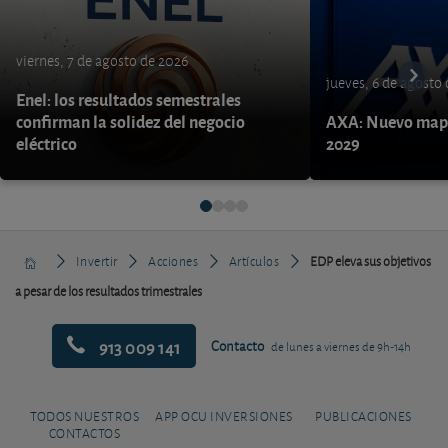
viernes, 7 de agosto de 2026
jueves, 6 de agosto
Enel: los resultados semestrales
confirman la solidez del negocio
AXA: Nuevo mapa
eléctrico
2029
Invertir
Acciones
Artículos
EDP eleva sus objetivos
a pesar de los resultados trimestrales
913 009 141
Contacto
de lunes a viernes de 9h-14h
TODOS NUESTROS
APP OCU INVERSIONES
PUBLICACIONES
CONTACTOS