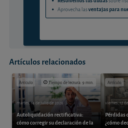
Resolvemos tus dudas
sobre fis
ventajas para nue
Aprovecha las
Artículos relacionados
Artículo
Tiempo de lectura: 9 min.
Artículo
martes, 14 de julio de 2026
viernes, 12 d
Autoliquidación rectificativa:
Pérdidas 
cómo corregir su declaración de la
¿cómo decl