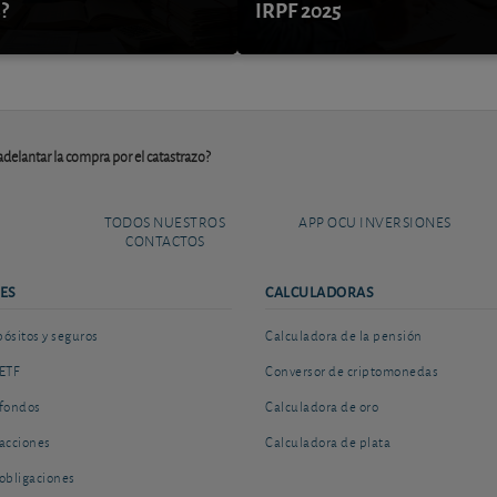
?
IRPF 2025
delantar la compra por el catastrazo?
TODOS NUESTROS
APP OCU INVERSIONES
CONTACTOS
ES
CALCULADORAS
sitos y seguros
Calculadora de la pensión
ETF
Conversor de criptomonedas
fondos
Calculadora de oro
acciones
Calculadora de plata
obligaciones