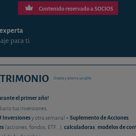
Contenido reservado a SOCIOS
 experta
aje para ti
ATRIMONIO
Únete y ahorra un 35%
urante el primer año!
diario tus inversiones.
U Inversiones
Suplemento de Acciones
y otra semanal +
.
es
calculadoras
modelos de con
(acciones, fondos, ETF...),
,