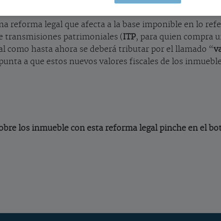
referencia”
na reforma legal que afecta a la base imponible en lo ref
re transmisiones patrimoniales (
ITP
, para quien compra u
real como hasta ahora se deberá tributar por el llamado “
v
apunta a que estos nuevos valores fiscales de los inmueb
sobre los inmueble con esta reforma legal pinche en el bo