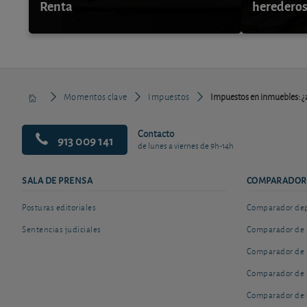
Renta
herederos
Momentos clave
Impuestos
Impuestos en inmuebles: ¿a
Contacto
913 009 141
de lunes a viernes de 9h-14h
SALA DE PRENSA
COMPARADOR
Posturas editoriales
Comparador depó
Sentencias judiciales
Comparador de 
Comparador de 
Comparador de 
Comparador de 