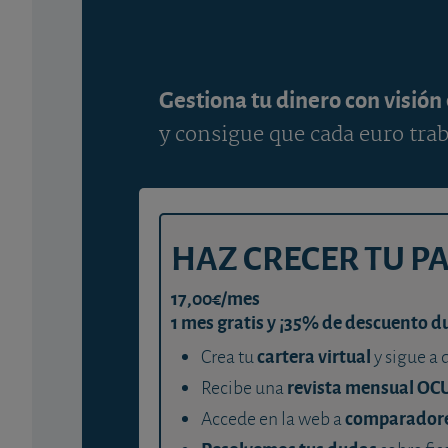
Gestiona tu dinero con visión
y consigue que cada euro trab
HAZ CRECER TU P
17,00€/mes
1 mes gratis y ¡35% de descuento d
cartera virtual
Crea tu
y sigue a 
revista mensual OC
Recibe una
comparador
Accede en la web a