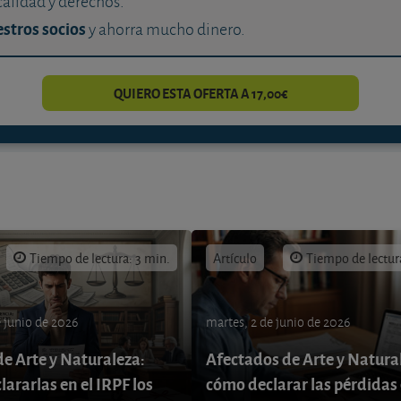
calidad y derechos.
stros socios
y ahorra mucho dinero.
QUIERO ESTA OFERTA A 17,00€
Tiempo de lectura: 3 min.
Artículo
Tiempo de lectur
e junio de 2026
martes, 2 de junio de 2026
de Arte y Naturaleza:
Afectados de Arte y Natura
ararlas en el IRPF los
cómo declarar las pérdidas 