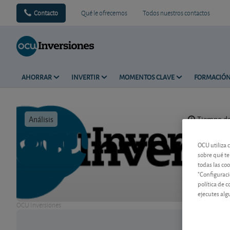
Contacto
Qué le ofrecemos
Todos nuestros contactos
AHORRAR
INVERTIR
MOMENTOS CLAVE
FORMACIÓ
Análisis
Tiempo de 
OCU utiliza 
sobre qué te
todas las co
"Configuraci
política de 
ejecutes alg
OCU Inversiones