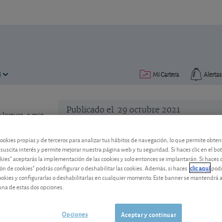
N
Mi Cartera
Alertas
Publicado el
29 octubre 2021
lectura: 2 min.
Impuestos en inmuebles: ¿ad
cookies propias y de terceros para analizar tus hábitos de navegación, lo que permite obte
catastrazo?
 suscita interés y permite mejorar nuestra página web y tu seguridad. Si haces clic en el bo
okies" aceptarás la implementación de las cookies y solo entonces se implantarán. Si haces c
ón de cookies" podrás configurar o deshabilitar las cookies. Además, si haces
clic aquí
podr
En 2022 subirá el Impuesto de Transmis
cookies y configurarlas o deshabilitarlas en cualquier momento. Este banner se mantendrá 
la compra de inmuebles?
una de estas dos opciones.
Opciones
Aceptar y continuar