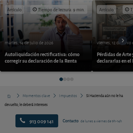
Artículo
Tiempo de lectura: 9 min.
Artículo
T
martes, 14 de julio de 2026
viernes, 12 de junio
Autoliquidación rectificativa: cómo
Pérdidas de Arte
corregir su declaración de la Renta
declararlas en el
Momentos clave
Impuestos
Si Hacienda aún no le ha
devuelto, le deberá intereses
913 009 141
Contacto
de lunes a viernes de 9h-14h