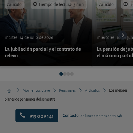
Artículo
Tiempo de lectura: 3 min.
Artículo
Ti
martes, 14 de julio de 2026
miércoles, 10 de ju
La jubilación parcial y el contrato de
La pensión de jub
relevo
el máximo parti
Momentos clave
Pensiones
Artículos
Los mejores
planes de pensiones del semestre
913 009 141
Contacto
de lunes a viernes de 9h-14h