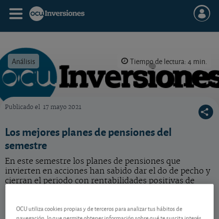
Análisis
Tiempo de lectura: 4 min.
Publicado el
17 mayo 2021
OCU Inversiones
Los mejores planes de pensiones del
semestre
En este semestre los planes de pensiones que
invierten en acciones han sabido dar el do de pecho y
cierran el periodo con rentabilidades positivas de
hasta doble dígito.
OCU utiliza cookies propias y de terceros para analizar tus hábitos de
navegación, lo que permite obtener información sobre qué te suscita interés