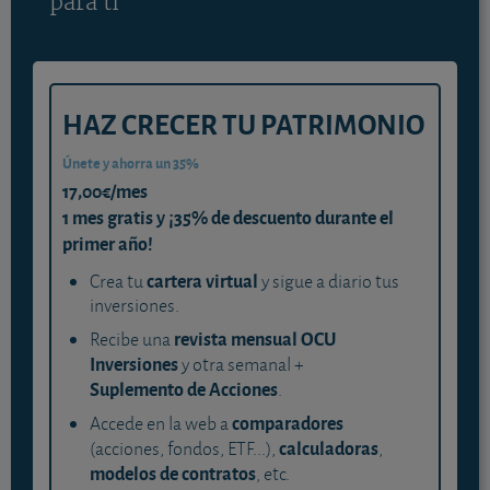
para ti
HAZ CRECER TU PATRIMONIO
Únete y ahorra un 35%
17,00€/mes
1 mes gratis y ¡35% de descuento durante el
primer año!
cartera virtual
Crea tu
y sigue a diario tus
inversiones.
revista mensual OCU
Recibe una
Inversiones
y otra semanal +
Suplemento de Acciones
.
comparadores
Accede en la web a
calculadoras
(acciones, fondos, ETF...),
,
modelos de contratos
, etc.