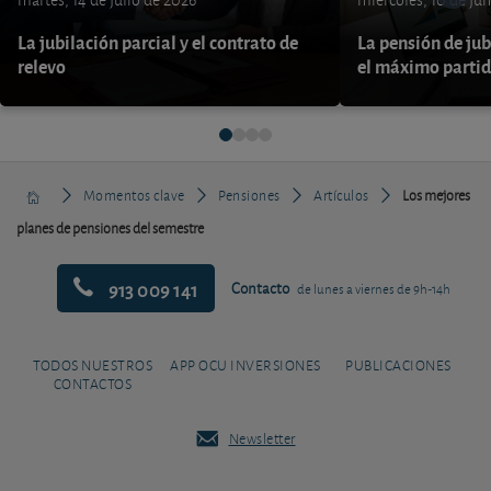
martes, 14 de julio de 2026
miércoles, 10 de ju
La jubilación parcial y el contrato de
La pensión de jub
relevo
el máximo parti
Momentos clave
Pensiones
Artículos
Los mejores
planes de pensiones del semestre
913 009 141
Contacto
de lunes a viernes de 9h-14h
TODOS NUESTROS
APP OCU INVERSIONES
PUBLICACIONES
CONTACTOS
Newsletter