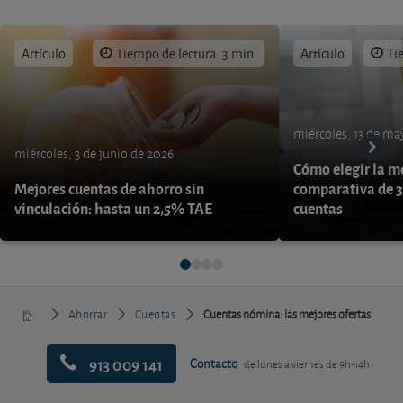
Artículo
Tiempo de lectura: 3 min.
Artículo
Ti
miércoles, 13 de ma
miércoles, 3 de junio de 2026
Cómo elegir la me
Mejores cuentas de ahorro sin
comparativa de 3
vinculación: hasta un 2,5% TAE
cuentas
Ahorrar
Cuentas
Cuentas nómina: las mejores ofertas
913 009 141
Contacto
de lunes a viernes de 9h-14h