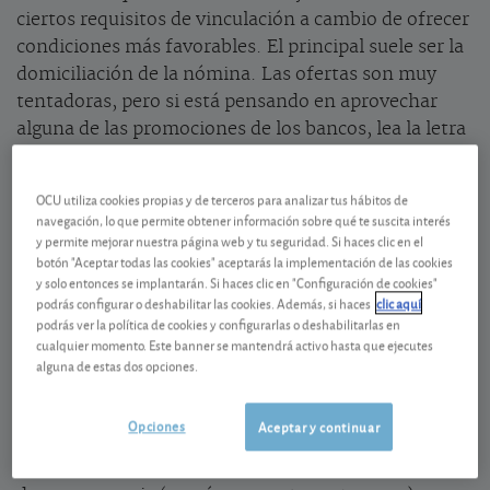
ciertos requisitos de vinculación a cambio de ofrecer
condiciones más favorables. El principal suele ser la
domiciliación de la nómina. Las ofertas son muy
tentadoras, pero si está pensando en aprovechar
alguna de las promociones de los bancos, lea la letra
pequeña con mucho cuidado y tenga en cuenta estos
puntos cruciales:
OCU utiliza cookies propias y de terceros para analizar tus hábitos de
navegación, lo que permite obtener información sobre qué te suscita interés
y permite mejorar nuestra página web y tu seguridad. Si haces clic en el
·
Exclusivas para nuevos clientes
. La mayoría de
botón "Aceptar todas las cookies" aceptarás la implementación de las cookies
estas promociones están dirigidas únicamente a
y solo entonces se implantarán. Si haces clic en "Configuración de cookies"
quienes no son clientes de la entidad o no tienen su
podrás configurar o deshabilitar las cookies. Además, si haces
clic aquí
podrás ver la política de cookies y configurarlas o deshabilitarlas en
nómina domiciliada allí. Si usted es ya cliente, es
cualquier momento. Este banner se mantendrá activo hasta que ejecutes
probable que no pueda beneficiarse de la oferta.
alguna de estas dos opciones.
·
Periodo mínimo de permanencia.
Cuando la
Opciones
Aceptar y continuar
promoción consiste en la entrega de dinero o un
regalo, los bancos suelen exigir un periodo mínimo