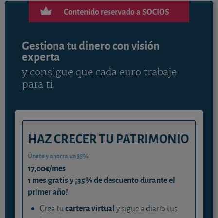
Contenido reservado a SOCIOS
Gestiona tu dinero con visión
experta
y consigue que cada euro trabaje
para ti
HAZ CRECER TU PATRIMONIO
Únete y ahorra un 35%
17,00€/mes
1 mes gratis y ¡35% de descuento durante el
primer año!
cartera virtual
Crea tu
y sigue a diario tus