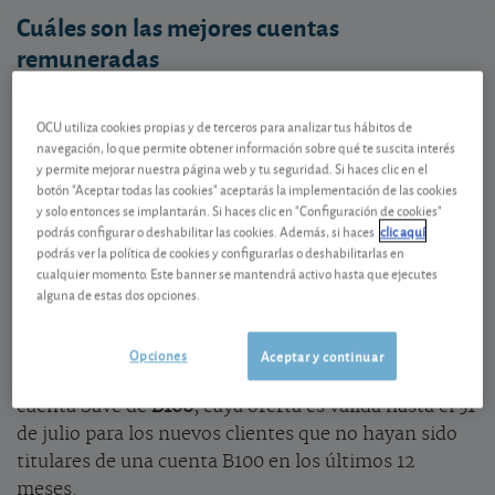
Cuáles son las mejores cuentas
remuneradas
En la tabla adjunta hemos recopilado las cuentas
más rentables para una inversión de 10.000 euros a
OCU utiliza cookies propias y de terceros para analizar tus hábitos de
navegación, lo que permite obtener información sobre qué te suscita interés
6 meses, dejando a un lado en esta comparativa las
y permite mejorar nuestra página web y tu seguridad. Si haces clic en el
cuentas que exigen algún tipo de vinculación como
botón "Aceptar todas las cookies" aceptarás la implementación de las cookies
la domiciliación de nómina o recibos, o las que
y solo entonces se implantarán. Si haces clic en "Configuración de cookies"
podrás configurar o deshabilitar las cookies. Además, si haces
clic aquí
condicionan la oferta a tener alguna inversión en la
podrás ver la política de cookies y configurarlas o deshabilitarlas en
entidad.
cualquier momento. Este banner se mantendrá activo hasta que ejecutes
alguna de estas dos opciones.
· La palma de esta comparativa se la llevan,
ex
aequo
, tres entidades que a los nuevos clientes les
Opciones
Aceptar y continuar
ofrecen un interés del 2,5% TAE. Es el caso p.ej. de la
cuenta Save de
B100
, cuya oferta es válida hasta el 31
de julio para los nuevos clientes que no hayan sido
titulares de una cuenta B100 en los últimos 12
meses.