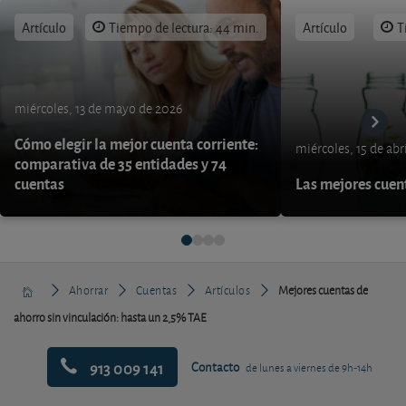
Artículo
Tiempo de lectura: 44 min.
Artículo
T
miércoles, 13 de mayo de 2026
Cómo elegir la mejor cuenta corriente:
miércoles, 15 de abr
comparativa de 35 entidades y 74
cuentas
Las mejores cue
Ahorrar
Cuentas
Artículos
Mejores cuentas de
ahorro sin vinculación: hasta un 2,5% TAE
913 009 141
Contacto
de lunes a viernes de 9h-14h