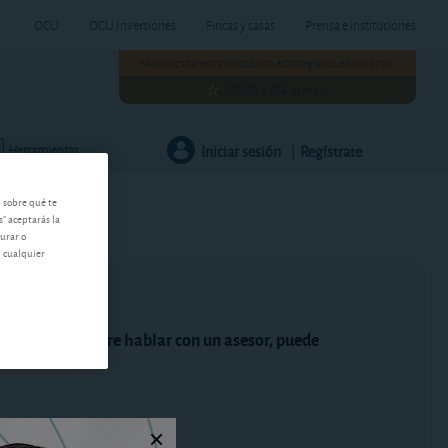
OCU
OCU Inversiones
Fincas y casas
Prensa e instituciones
Maximiza tu rentabilidad con estrategias que funcionan.
¡SOLO 5,98€ al mes!
Iniciar sesión
Regístrate
Herramientas
|
n sobre qué te
s" aceptarás la
gurar o
n cualquier
ene dudas y quiere hablar con un asesor, puede