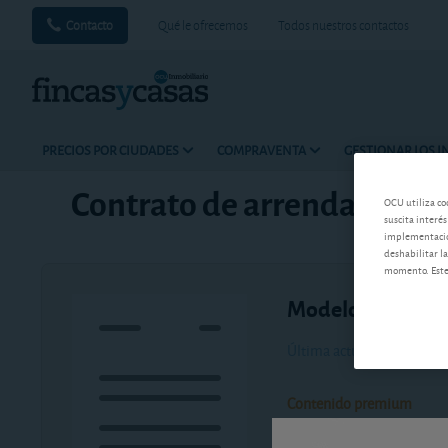
Contacto
Qué le ofrecemos
Todos nuestros contactos
PRECIOS POR CIUDADES
COMPRAVENTA
GESTIONAR LOS 
Contrato de arrendamiento 
OCU utiliza co
suscita interés
implementación
deshabilitar la
momento. Este 
Modelo de docu
Última actualización-
juev
Contenido premium