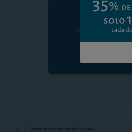
Debe ser suscriptor p
Contrato de arrendamiento de finca rústica