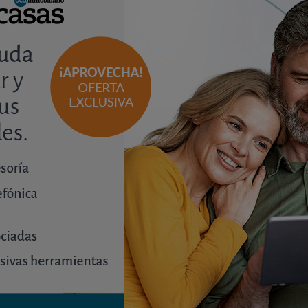
io
de lunes a viernes de 9:0
Estaremos encantados de
Publicado el
06 noviembre 2017
e lectura: 2 min.
Contrato de arrendamiento 
Contrato tipo para el arrendamiento de
Arrendamientos Rústicos.