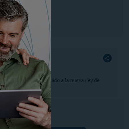
0 a 14:00 h
 atenderle.
de finca rústica
 fincas rústicas, adaptado a la nueva Ley de