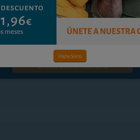
Contenido premium
ara consultar este contenido. ¡Disfrute ya de nues
Hazte Socio
Únete a OCU Inmobiliario