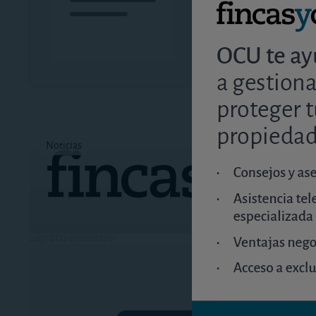
Únete a OCU Inmobiliar
Noticias
Tiempo d
Logo OCU inmobiliario