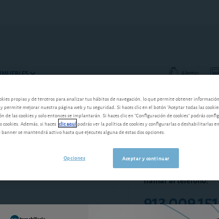
INMUEBLES
Alertas
de finca rústica
okies propias y de terceros para analizar tus hábitos de navegación, lo que permite obtener informació
 y permite mejorar nuestra página web y tu seguridad. Si haces clic en el botón "Aceptar todas las cookie
 de las cookies y solo entonces se implantarán. Si haces clic en "Configuración de cookies" podrás confi
s cookies. Además, si haces
clic aquí
podrás ver la política de cookies y configurarlas o deshabilitarlas e
banner se mantendrá activo hasta que ejecutes alguna de estas dos opciones.
mentos
Opciones
Aceptar y continuar
Si es socio de OCU, ti
es, 27 de febrero de 2020
llamar al teléfono:
913 009 151