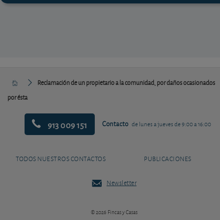
Reclamación de un propietario a la comunidad, por daños ocasionados
por ésta
913 009 151
Contacto
de lunes a jueves de 9:00 a 16:00
TODOS NUESTROS CONTACTOS
PUBLICACIONES
Newsletter
© 2026 Fincas y Casas