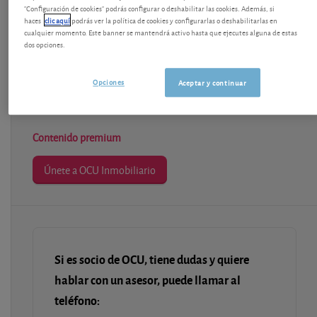
"Configuración de cookies" podrás configurar o deshabilitar las cookies. Además, si
haces
clic aquí
podrás ver la política de cookies y configurarlas o deshabilitarlas en
cualquier momento. Este banner se mantendrá activo hasta que ejecutes alguna de estas
dos opciones.
Modelo de documentos
Opciones
Aceptar y continuar
Última actualización-
viernes, 1 de julio de 2022
Contenido premium
Únete a OCU Inmobiliario
Si es socio de OCU, tiene dudas y quiere
hablar con un asesor, puede llamar al
teléfono: