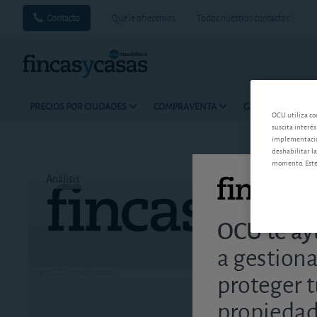
Contacto
Qué le ofrecemos
Todos nuestros contactos
PRECIOS POR CIUDADES
COMPRAVENTA
GESTIONAR LOS 
OCU utiliza co
suscita interés
implementación
deshabilitar la
momento. Este 
Análisis
Tiempo d
Logo OCU inmobiliario