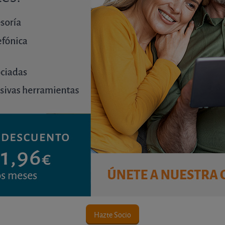
Contenido premium
ara consultar este contenido. ¡Disfrute ya de nues
Únete a OCU Inmobiliario
Hazte Socio