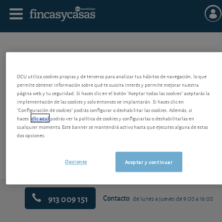
CESIÓN DEL ALQUILER
OCU utiliza cookies propias y de terceros para analizar tus hábitos de navegación, lo que
permite obtener información sobre qué te suscita interés y permite mejorar nuestra
Consiste en que el inquilino transmite su contrato de alquiler a otra
página web y tu seguridad. Si haces clic en el botón "Aceptar todas las cookies" aceptarás la
persona que, desde ese momento, pasa a tener los mismos derechos y
implementación de las cookies y solo entonces se implantarán. Si haces clic en
"Configuración de cookies" podrás configurar o deshabilitar las cookies. Además, si
deberes respecto a la vivienda y al arrendador que tenía el inquilino
haces
clic aquí
podrás ver la política de cookies y configurarlas o deshabilitarlas en
original. La ley exige el consentimiento expreso y escrito del
cualquier momento. Este banner se mantendrá activo hasta que ejecutes alguna de estas
arrendador para que sea válido, y una cesión no consentida es causa de
dos opciones.
resolución del contrato.
Opciones
Aceptar y continuar
913 009 151
Contacto
de lunes a jueves de 9:00 a 16:00