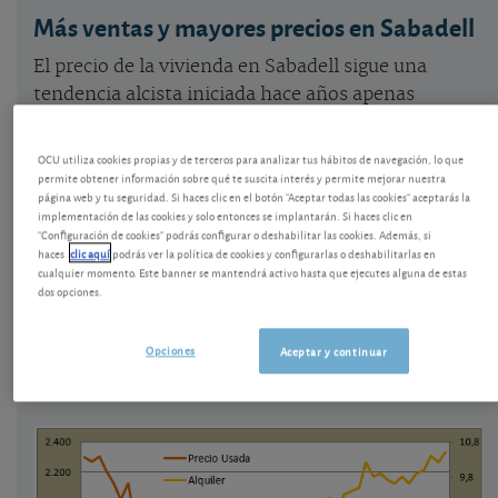
Más ventas y mayores precios en Sabadell
El precio de la vivienda en Sabadell sigue una
tendencia alcista iniciada hace años apenas
retardada durante la pandemia. Desde inicios de
2019 los precios de la vivienda usada han subido un
OCU utiliza cookies propias y de terceros para analizar tus hábitos de navegación, lo que
9,5% y los del alquiler más de un 20%. Las ventas
permite obtener información sobre qué te suscita interés y permite mejorar nuestra
página web y tu seguridad. Si haces clic en el botón "Aceptar todas las cookies" aceptarás la
crecieron un 15% en los nueve primeros meses de
implementación de las cookies y solo entonces se implantarán. Si haces clic en
2022, con un sólido 11% en el tercer trimestre del
"Configuración de cookies" podrás configurar o deshabilitar las cookies. Además, si
haces
clic aquí
podrás ver la política de cookies y configurarlas o deshabilitarlas en
año, antes de que comience a notarse el fuerte
cualquier momento. Este banner se mantendrá activo hasta que ejecutes alguna de estas
encarecimiento de las hipotecas.
dos opciones.
PRECIO DE LA VIVIENDA EN SABADELL, EN
Opciones
Aceptar y continuar
2
VENTA Y ALQUILER (€/m
al mes, eje dcho.)