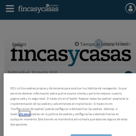
Análisis
Tiempo de lectura: 11 min.
Publicado el
20 marzo 2018
Logo OCU inmobiliario
Precios de vivienda y garajes en Getafe
OCU utiliza cookies propias y de terceros para analizar tus hábitos de navegación, lo que
permite obtener información sobre qué te suscita interés y permite mejorar nuestra
Estudio por barrios de precios de venta y alquiler.
página web y tu seguridad. Si haces clic en el botón "Aceptar todas las cookies" aceptarás la
implementación de las cookies y solo entonces se implantarán. Si haces clic en
Zonas preferidas para vivir. Rentabilidad esperada
"Configuración de cookies" podrás configurar o deshabilitar las cookies. Además, si
por alquileres. Zonas caras y baratas en Getafe.
haces
clic aquí
podrás ver la política de cookies y configurarlas o deshabilitarlas en
cualquier momento. Este banner se mantendrá activo hasta que ejecutes alguna de estas
dos opciones.