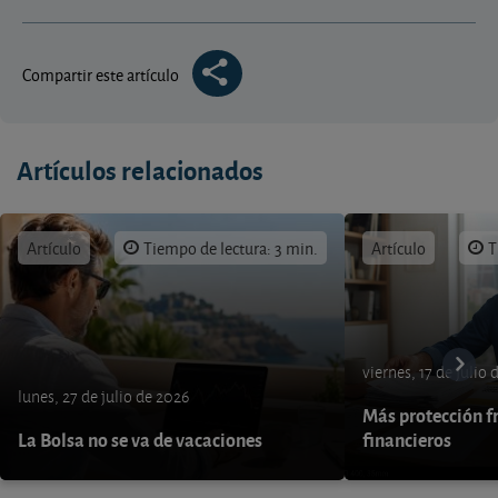
Compartir este artículo
Artículos relacionados
Artículo
Tiempo de lectura: 3 min.
Artículo
T
viernes, 17 de julio
lunes, 27 de julio de 2026
Más protección fr
La Bolsa no se va de vacaciones
financieros