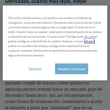
Derivados, cuanto más lejos, mejor
Los instrumentos derivados no son de ahora. Su
uso se remonta a siglos atrás. De hecho, puede que
OCU utiliza cookies propias y de terceros para analizar tus hábitos de
el primer ejemplo de mercado organizado de
navegación, lo que permite obtener información sobre qué te suscita interés
y permite mejorar nuestra página web y tu seguridad. Si haces clic en el
futuros lo encontremos en el mercado de arroz de
botón "Aceptar todas las cookies" aceptarás la implementación de las cookies
la ciudad japonesa de Osaka, allá por el siglo XVII.
y solo entonces se implantarán. Si haces clic en "Configuración de cookies"
Al principio, los terratenientes depositaban en los
podrás configurar o deshabilitar las cookies. Además, si haces
clic aquí
podrás ver la política de cookies y configurarlas o deshabilitarlas en
almacenes el arroz y obtenían un d-cumento
cualquier momento. Este banner se mantendrá activo hasta que ejecutes
equivalente a un certificado de depósito que luego
alguna de estas dos opciones.
entregaban al comerciante que mejor precio pagase
por la cosecha en una subasta. El terrateniente
Opciones
Aceptar y continuar
volvía a casa con dinero y el comerciante obtenía el
depósito de mercancía a un precio cierto. Pero este
mercado simple de futuros sobre productos
agrícolas pronto avanzó hacia un mercado puro de
derivados financieros. Así, los terratenientes,
como forma de financiación, comenzaron a acudir
al almacén a pedir que “anotasen” que en un