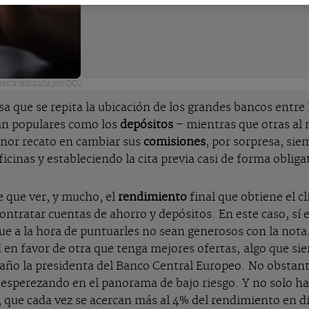
uesta realizada por OCU.
a que se repita la ubicación de los grandes bancos entre l
tan populares como los
depósitos
– mientras que otras al
enor recato en cambiar sus
comisiones
, por sorpresa, si
ficinas y estableciendo la cita previa casi de forma obliga
e que ver, y mucho, el
rendimiento
final que obtiene el c
ntratar cuentas de ahorro y depósitos. En este caso, sí es
que a la hora de puntuarles no sean generosos con la not
en favor de otra que tenga mejores ofertas; algo que si
 año la presidenta del Banco Central Europeo. No obstante
 desperezando en el panorama de bajo riesgo. Y no solo ha
o, que cada vez se acercan más al 4% del rendimiento en d