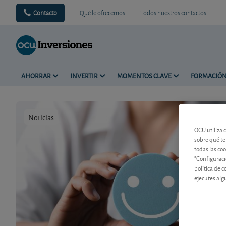
Contacto
Qué le ofrecemos
Todos nuestros contactos
AHORRAR
INVERTIR
MOMENTOS CLAVE
FORMACIÓ
Noticias
Tiempo de 
OCU utiliza 
sobre qué te
todas las co
"Configuraci
política de 
ejecutes alg