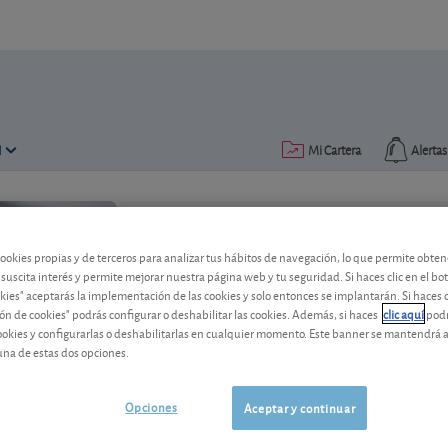
N
Mi Cartera
Alertas
Publicado el
10 octubre 2023
lectura: 3 min.
cookies propias y de terceros para analizar tus hábitos de navegación, lo que permite obte
 suscita interés y permite mejorar nuestra página web y tu seguridad. Si haces clic en el bo
okies" aceptarás la implementación de las cookies y solo entonces se implantarán. Si haces c
ón de cookies" podrás configurar o deshabilitar las cookies. Además, si haces
clic aquí
podr
cookies y configurarlas o deshabilitarlas en cualquier momento. Este banner se mantendrá 
una de estas dos opciones.
¿Le gusta su banco?
OCU ha vuelto a realizar una encuesta de
Opciones
Aceptar y continuar
participado 28.000 usuarios y, ¡oh, sor
españolas está entre las mejor valorada