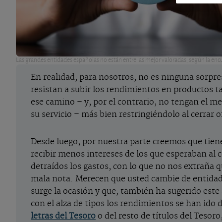
Las grandes entidades españolas no están entre las mejor valoradas, según la enc
En realidad, para nosotros, no es ninguna sorpres
resistan a subir los rendimientos en productos 
ese camino – y, por el contrario, no tengan el m
su servicio – más bien restringiéndolo al cerrar o
Desde luego, por nuestra parte creemos que tien
recibir menos intereses de los que esperaban al co
detraídos los gastos, con lo que no nos extraña 
mala nota. Merecen que usted cambie de entidad 
surge la ocasión y que, también ha sugerido este
con el alza de tipos los rendimientos se han ido
letras del Tesoro
o del resto de títulos del Tesor