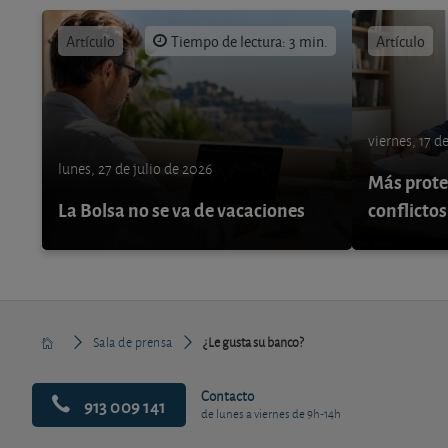
Artículo
Tiempo de lectura: 3 min.
Artículo
viernes, 17 d
lunes, 27 de julio de 2026
Más protec
La Bolsa no se va de vacaciones
conflictos
Sala de prensa
¿Le gusta su banco?
Contacto
913 009 141
de lunes a viernes de 9h-14h