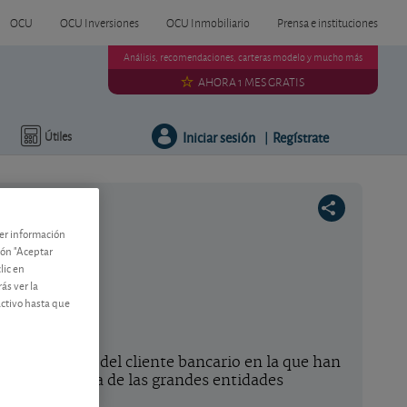
OCU
OCU Inversiones
OCU Inmobiliario
Prensa e instituciones
Análisis, recomendaciones, carteras modelo y mucho más
AHORA 1 MES GRATIS
Iniciar sesión
Regístrate
Útiles
|
ner información
tón "Aceptar
lic en
ás ver la
activo hasta que
 satisfacción del cliente bancario en la que han
presa!, ninguna de las grandes entidades
s.