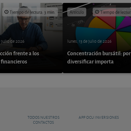
Tiempo de lectura: 3 min.
Artículo
Tiempo de lectur
e julio de 2026
lunes, 13 de julio de 2026
ción frente a los
Concentración bursátil: por
 financieros
diversificar importa
TODOS NUESTROS
APP OCU INVERSIONES
CONTACTOS