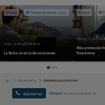
Artículo
Tiempo de lectura: 3 min.
Artículo
T
viernes, 17 de julio
lunes, 27 de julio de 2026
Más protección fr
La Bolsa no se va de vacaciones
financieros
Sala de prensa
Esté atento a sus inversiones
913 009 141
Contacto
de lunes a viernes de 9h-14h