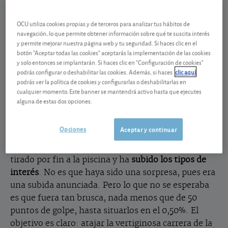
Verano calentito
OCU utiliza cookies propias y de terceros para analizar tus hábitos de
No es que tenga usted que estar pegado al móvil en
navegación, lo que permite obtener información sobre qué te suscita interés
la playa vigilando constantemente cómo va su
y permite mejorar nuestra página web y tu seguridad. Si haces clic en el
botón "Aceptar todas las cookies" aceptarás la implementación de las cookies
cartera, pero tampoco que se olvide de ver su
y solo entonces se implantarán. Si haces clic en "Configuración de cookies"
evolución durante una larga temporada como si no
podrás configurar o deshabilitar las cookies. Además, si haces
clic aquí
existiera.
podrás ver la política de cookies y configurarlas o deshabilitarlas en
cualquier momento. Este banner se mantendrá activo hasta que ejecutes
alguna de estas dos opciones.
Este verano es atípico y, no solo por la ola de calor
extrema que azota el país, sino porque el panorama
Opciones
Aceptar y continuar
es de todo menos normal. Ante unos
precios
descontrolados
el Banco Central Europeo se ha
tirado por fin a la piscina y ha
subido los tipos de
interés
. No es que haya sido una sorpresa, pues era
una subida anunciada. Pero lo que no se esperaba
es que fuera tan brusca, nada menos que de 50
puntos de golpe, hasta situarlos en el 0,50%. El
objetivo es claro: atajar la vertiginosa carrera de la