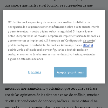
que parece quemarles en el bolsillo, se sorprenden de que
apenas veamos acciones españolas interesantes de compra. Y
más si cabe en estos momentos, en los que debido a la fuerte
OCU utiliza cookies propias y de terceros para analizar tus hábitos de
incertidumbre política en España, nos parece más sensato
navegación, lo que permite obtener información sobre qué te suscita interés
esperar y ver antes que comprar y destinar nuevo dinero a las
y permite mejorar nuestra página web y tu seguridad. Si haces clic en el
botón "Aceptar todas las cookies" aceptarás la implementación de las cookies
acciones españolas. Algunos nos piden incluso que fijemos
y solo entonces se implantarán. Si haces clic en "Configuración de cookies"
precios objetivo con el afán de tener un clavo al que agarrarse y
podrás configurar o deshabilitar las cookies. Además, si haces
clic aquí
podrás ver la política de cookies y configurarlas o deshabilitarlas en
hacerse una idea de cuánto ganarán con esa acción.
cualquier momento. Este banner se mantendrá activo hasta que ejecutes
alguna de estas dos opciones.
Opciones
Aceptar y continuar
Por ello, nos parece oportuno traer a colación a Marketbeat,
editorial digital especializada en la información bursátil de los
mercados norteamericano y británico, que recopila y se hace
eco de las opiniones de las distintas casas de análisis, muchas
de ellas dependientes de bancos y brókers. Dicha editorial ha
realizado un interesante informe recopilando las evaluaciones y