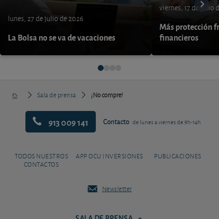
viernes, 17 de julio
lunes, 27 de julio de 2026
Más protección fr
La Bolsa no se va de vacaciones
financieros
Sala de prensa
¡No compre!
913 009 141
Contacto
de lunes a viernes de 9h-14h
TODOS NUESTROS
APP OCU INVERSIONES
PUBLICACIONES
CONTACTOS
Newsletter
SALA DE PRENSA