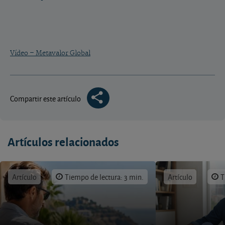
Vídeo – Metavalor Global
Compartir este artículo
Artículos relacionados
Artículo
Tiempo de lectura: 3 min.
Artículo
T