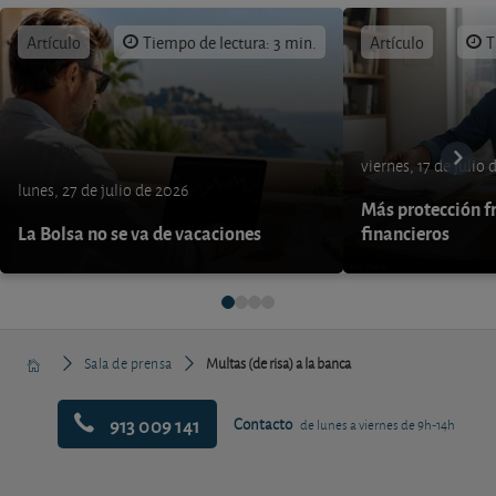
Artículo
Tiempo de lectura: 3 min.
Artículo
T
viernes, 17 de julio
lunes, 27 de julio de 2026
Más protección fr
La Bolsa no se va de vacaciones
financieros
Sala de prensa
Multas (de risa) a la banca
913 009 141
Contacto
de lunes a viernes de 9h-14h