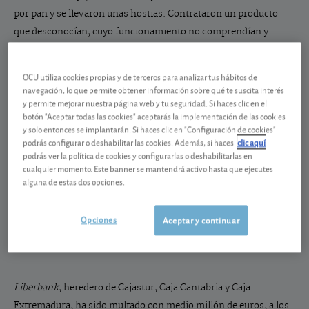
por pan y se llevaron unas hostias. Contrataron un producto
que desconocían, cuyo funcionamiento no comprendían y
recibiendo una imagen de solvencia que el tiempo demostró ser
incierta en muchos casos. Así endilgaron a sus clientes muchas
OCU utiliza cookies propias y de terceros para analizar tus hábitos de
de las participaciones preferentes. Algunos tuvieron suerte y
navegación, lo que permite obtener información sobre qué te suscita interés
y permite mejorar nuestra página web y tu seguridad. Si haces clic en el
obtuvieron, mediante canjes y arbitrajes, una solución
botón "Aceptar todas las cookies" aceptarás la implementación de las cookies
satisfactoria. Otros muchos han tenido que recurrir a la justicia.
y solo entonces se implantarán. Si haces clic en "Configuración de cookies"
Y ahora, cinco años después, la Comisión Nacional del Mercado
podrás configurar o deshabilitar las cookies. Además, si haces
clic aquí
podrás ver la política de cookies y configurarlas o deshabilitarlas en
de Valores multa por este motivo a los bancos herederos de
cualquier momento. Este banner se mantendrá activo hasta que ejecutes
algunas de esas cajas de ahorros imponiendo sanciones que,
alguna de estas dos opciones.
dado el montante y quién terminará pagándolas, nos parecen
ridículas.
Opciones
Aceptar y continuar
Liberbank
, heredero de Cajastur, Caja Cantabria y Caja
Extremadura, ha sido multado con medio millón de euros, a los