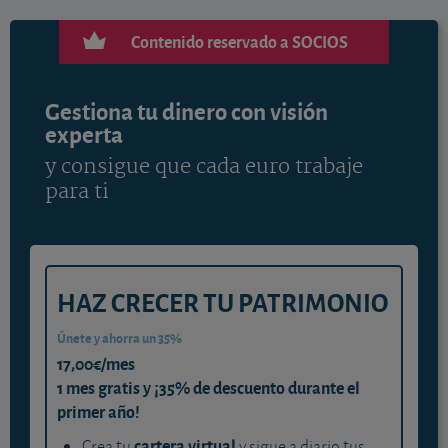
Contenido reservado a SOCIOS
Gestiona tu dinero con visión
experta
y consigue que cada euro trabaje
para ti
HAZ CRECER TU PATRIMONIO
Únete y ahorra un 35%
17,00€/mes
1 mes gratis y ¡35% de descuento durante el
primer año!
cartera virtual
Crea tu
y sigue a diario tus