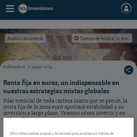
Análisis de carteras
Tiempo de lectura: 12 min.
Publicado el
27 mayo 2024
Vea la apuesta por la renta fija en euros dentro de nuestras carteras modelo mixtas.
Renta fija en euros, un indispensable en
nuestras estrategias mixtas globales
Pilar esencial de toda cartera mixta que se precie, la
renta fija de la zona euro aportará estabilidad a su
inversión a largo plazo. Veamos cómo invertir y en
qué medida.
OCU utiliza cookies propias y de terceros para analizar tus hábitos de