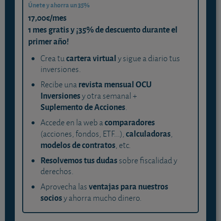
Únete y ahorra un 35%
17,00€/mes
1 mes gratis y ¡35% de descuento durante el
primer año!
cartera virtual
Crea tu
y sigue a diario tus
inversiones.
revista mensual OCU
Recibe una
Inversiones
y otra semanal +
Suplemento de Acciones
.
comparadores
Accede en la web a
calculadoras
(acciones, fondos, ETF...),
,
modelos de contratos
, etc.
Resolvemos tus dudas
sobre fiscalidad y
derechos.
ventajas para nuestros
Aprovecha las
socios
y ahorra mucho dinero.