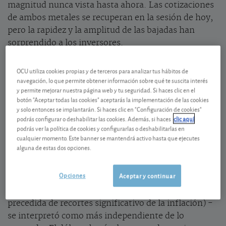
magnitud nunca vista hasta ahora. Las cotizaciones
de ambos metales se recuperan en la sesión de hoy,
pero la rapidez y la amplitud de las bajadas han
sorprendido a los inversores.
¿Por qué se producen estas caídas?
OCU utiliza cookies propias y de terceros para analizar tus hábitos de
navegación, lo que permite obtener información sobre qué te suscita interés
y permite mejorar nuestra página web y tu seguridad. Si haces clic en el
Las bajadas del precio del oro y de la plata están
botón "Aceptar todas las cookies" aceptarás la implementación de las cookies
directamente relacionadas con la nominación de
y solo entonces se implantarán. Si haces clic en "Configuración de cookies"
Kevin Warsh como próximo presidente del banco
podrás configurar o deshabilitar las cookies. Además, si haces
clic aquí
central estadounidense. Frente al temor a un
podrás ver la política de cookies y configurarlas o deshabilitarlas en
cualquier momento. Este banner se mantendrá activo hasta que ejecutes
candidato totalmente alineado con la agenda de
alguna de estas dos opciones.
recortes de tipos y debilitamiento del dólar de
Trump, la nominación de Kevin Warsh - percibido
Opciones
Aceptar y continuar
como un perfil relativamente más “halcón”
(reticente a cualquier bajada de tipos que no venga
precedida de recortes significativo de la inflación) -
se interpretó como más independiente de lo