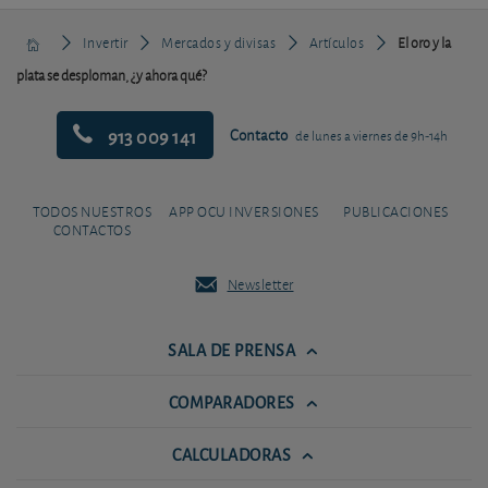
Invertir
Mercados y divisas
Artículos
El oro y la
plata se desploman, ¿y ahora qué?
913 009 141
Contacto
de lunes a viernes de 9h-14h
TODOS NUESTROS
APP OCU INVERSIONES
PUBLICACIONES
CONTACTOS
Newsletter
SALA DE PRENSA
COMPARADORES
CALCULADORAS