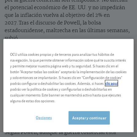
por la guerra comercial son temporales. No alteran
el potencial económico de EE. UU. y no impedirán
que la inflación vuelva al objetivo del 2% en
2027.Tras el discurso de Powell, la bolsa
estadounidense, maltrecha en las últimas semanas,
subió.
OCU utiliza cookies propias y de terceros para analizar tus hábitos de
La renta variable estadounidense sigue formando
navegación, lo que permite obtener información sobre qué te suscita interés
parte de nuestra estrategia de inversión.
y permite mejorar nuestra página web y tu seguridad. Si haces clic en el
botón "Aceptar todas las cookies" aceptarás la implementación de las cookies
y solo entonces se implantarán. Si haces clic en "Configuración de cookies"
Consulte nuestras
estrategias globales
para ver en
podrás configurar o deshabilitar las cookies. Además, si haces
clic aquí
qué proporciones.
podrás ver la política de cookies y configurarlas o deshabilitarlas en
cualquier momento. Este banner se mantendrá activo hasta que ejecutes
alguna de estas dos opciones.
Opciones
Aceptar y continuar
Sin cambio en los tipos
Según Powell, aunque la guerra comercial está