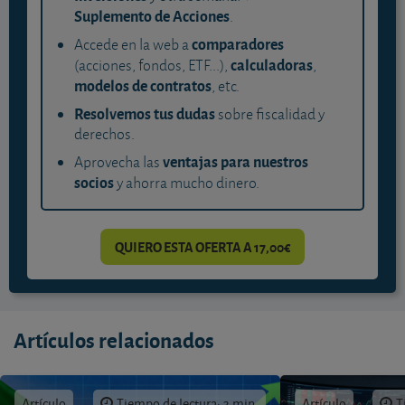
Suplemento de Acciones
.
comparadores
Accede en la web a
calculadoras
(acciones, fondos, ETF...),
,
modelos de contratos
, etc.
Resolvemos tus dudas
sobre fiscalidad y
derechos.
ventajas para nuestros
Aprovecha las
socios
y ahorra mucho dinero.
QUIERO ESTA OFERTA A 17,00€
Artículos relacionados
Artículo
Tiempo de lectura: 3 min.
Artículo
T