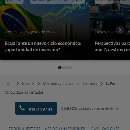
viernes, 7 de agosto de 2026
jueves, 16 de julio 
Brasil ante un nuevo ciclo económico:
Perspectivas par
¿oportunidad de inversión?
año. Nuestros con
Invertir
Mercados y divisas
Artículos
La Fed
tranquiliza a los mercados
913 009 141
Contacto
de lunes a viernes de 9h-14h
TODOS NUESTROS
APP OCU INVERSIONES
PUBLICACIONES