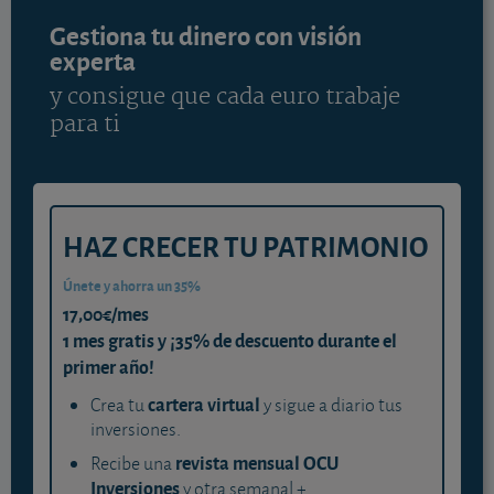
Gestiona tu dinero con visión
experta
y consigue que cada euro trabaje
para ti
HAZ CRECER TU PATRIMONIO
Únete y ahorra un 35%
17,00€/mes
1 mes gratis y ¡35% de descuento durante el
primer año!
cartera virtual
Crea tu
y sigue a diario tus
inversiones.
revista mensual OCU
Recibe una
Inversiones
y otra semanal +