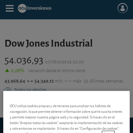
Dow Jones Industrial
54.036,93
07/08/2026 22:50:00
0,28%
Variación desde el último cierre
43.968,64
54.349,12
mín. <-> máx. 52 últimas semanas
Todos los detalles
OCU utiliza cookies propias y de terceros para analizar tus hábitos de
navegación, lo que permite obtener información sobre qué te suscita interés
y permite mejorar nuestra página web y tu seguridad. Si haces clic en el
botón "Aceptar todas las cookies" aceptarás la implementación de las cookies
y solo entonces se implantarán. Si haces clic en "Configuración de cookies"