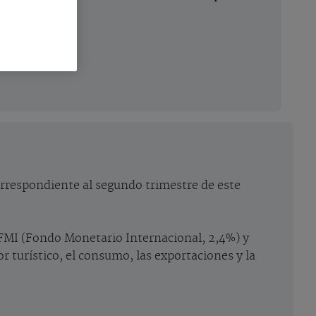
on la realidad.
orrespondiente al segundo trimestre de este
l FMI (Fondo Monetario Internacional, 2,4%) y
 turístico, el consumo, las exportaciones y la