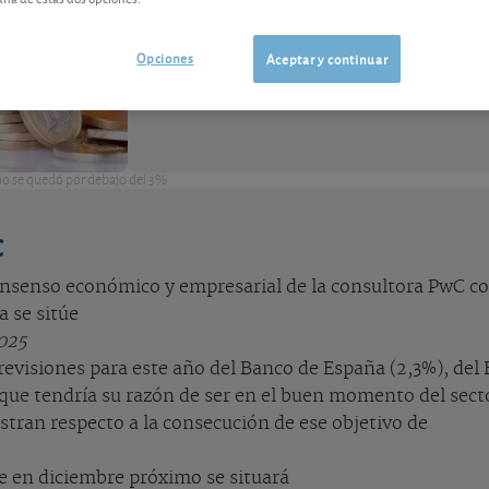
un ministerio, sino luchando día a día c
Opciones
Aceptar y continuar
 año se quedó por debajo del 3%
C
consenso económico y empresarial de la consultora PwC c
a se sitúe
025
 previsiones para este año del Banco de España (2,3%), de
e tendría su razón de ser en el buen momento del sector
ran respecto a la consecución de ese objetivo de
e en diciembre próximo se situará