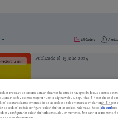
N
Mi Cartera
Alertas
Publicado el
15 julio 2024
lectura: 2 min.
cookies propias y de terceros para analizar tus hábitos de navegación, lo que permite obte
 suscita interés y permite mejorar nuestra página web y tu seguridad. Si haces clic en el bo
Previsiones para España, es
okies" aceptarás la implementación de las cookies y solo entonces se implantarán. Si haces c
ón de cookies" podrás configurar o deshabilitar las cookies. Además, si haces
clic aquí
podr
Esta vez nos fijamos en el Consenso Ec
cookies y configurarlas o deshabilitarlas en cualquier momento. Este banner se mantendrá 
opinión de un panel de expertos y empr
una de estas dos opciones.