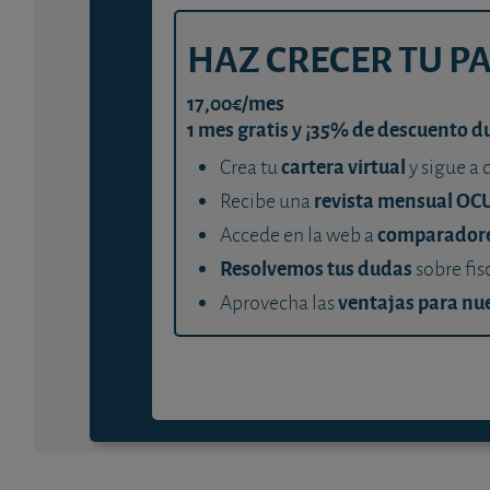
HAZ CRECER TU P
17,00€/mes
1 mes gratis y ¡35% de descuento d
cartera virtual
Crea tu
y sigue a 
revista mensual OC
Recibe una
comparador
Accede en la web a
Resolvemos tus dudas
sobre fis
ventajas para nue
Aprovecha las