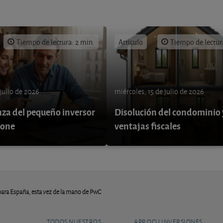
Tiempo de lectura: 2 min.
Artículo
Tiempo de lectur
 julio de 2026
miércoles, 15 de julio de 2026
nza del pequeño inversor
Disolución del condominio 
pone
ventajas fiscales
para España, esta vez de la mano de PwC
TODOS NUESTROS
APP OCU INVERSIONES