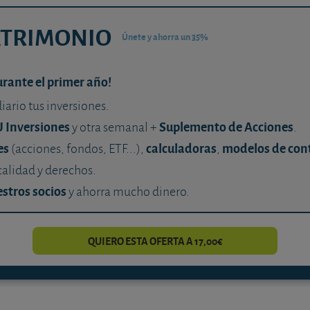
ATRIMONIO
Únete y ahorra un 35%
urante el primer año!
diario tus inversiones.
U Inversiones
Suplemento de Acciones
y otra semanal +
.
es
calculadoras
modelos de con
(acciones, fondos, ETF...),
,
calidad y derechos.
stros socios
y ahorra mucho dinero.
QUIERO ESTA OFERTA A 17,00€