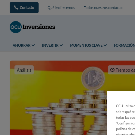
Contacto
Qué le ofrecemos
Todos nuestros contactos
AHORRAR
INVERTIR
MOMENTOS CLAVE
FORMACIÓ
Análisis
Tiempo de 
OCU utiliza 
sobre qué te
todas las co
"Configuraci
política de 
ejecutes alg