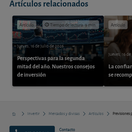
Artículos relacionados
Artículo
Tiempo de lectura: 9 min.
Artículo
jueves, 16 de julio de 2026
jueves, 16 de
Perspectivas para la segunda
mitad del año. Nuestros consejos
La confia
de inversión
se recom
Invertir
Mercados y divisas
Artículos
Previsiones 
Contacto