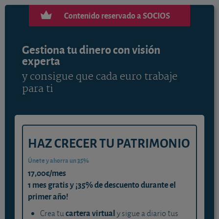
Contenido reservado a SOCIOS
Gestiona tu dinero con visión
experta
y consigue que cada euro trabaje
para ti
HAZ CRECER TU PATRIMONIO
Únete y ahorra un 35%
17,00€/mes
1 mes gratis y ¡35% de descuento durante el
primer año!
cartera virtual
Crea tu
y sigue a diario tus