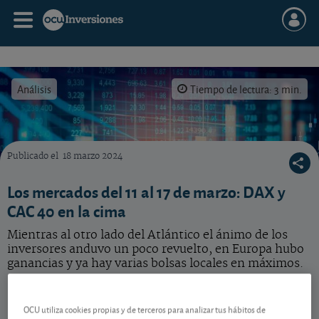
Análisis
Tiempo de lectura: 3 min.
Publicado el
18 marzo 2024
Varias bolsas ya están en máximos como el DAX alemán y el CAC 40 francés.
Los mercados del 11 al 17 de marzo: DAX y
CAC 40 en la cima
Mientras al otro lado del Atlántico el ánimo de los
inversores anduvo un poco revuelto, en Europa hubo
ganancias y ya hay varias bolsas locales en máximos.
Ganancias en Europa
OCU utiliza cookies propias y de terceros para analizar tus hábitos de