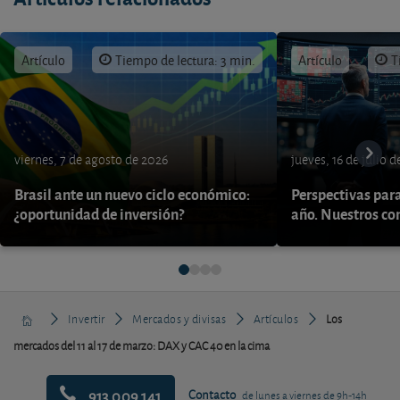
Artículo
Tiempo de lectura: 3 min.
Artículo
T
viernes, 7 de agosto de 2026
jueves, 16 de julio 
Brasil ante un nuevo ciclo económico:
Perspectivas par
¿oportunidad de inversión?
año. Nuestros con
Invertir
Mercados y divisas
Artículos
Los
mercados del 11 al 17 de marzo: DAX y CAC 40 en la cima
913 009 141
Contacto
de lunes a viernes de 9h-14h