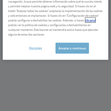
navegación, lo que permite obtener información sobre qué te suscita interés
El anuncio de un aumento más fuerte de lo esperado
y permite mejorar nuestra página web y tu seguridad. Si haces clic en el
botón "Aceptar todas las cookies" aceptarás la implementación de las cookies
en los precios de la producción en febrero en EE.
y solo entonces se implantarán. Si haces clic en "Configuración de cookies"
UU., ha echado un jarro de agua fría sobre los que
podrás configurar o deshabilitar las cookies. Además, si haces
clic aquí
esperaban una pronta bajada de tipos por parte de
podrás ver la política de cookies y configurarlas o deshabilitarlas en
cualquier momento. Este banner se mantendrá activo hasta que ejecutes
su banco central (la Fed) enfriando algo los ánimos
alguna de estas dos opciones.
de los inversores estadounidenses. El
índice S&P
500
cayó un 0,1% y el
Nasdaq
un 0,7%.
Para leer el
Opciones
Aceptar y continuar
artículo completo y conocer el resultado de otros
mercados pulse en el botón siguiente.