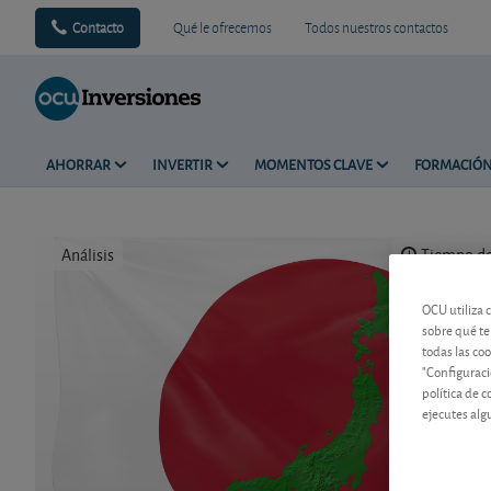
Contacto
Qué le ofrecemos
Todos nuestros contactos
AHORRAR
INVERTIR
MOMENTOS CLAVE
FORMACIÓ
Análisis
Tiempo de 
OCU utiliza 
sobre qué te
todas las co
"Configuraci
política de 
ejecutes alg