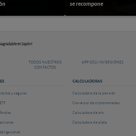
ión
se recompone
sagradable en Japón!
TODOS NUESTROS
APP OCU INVERSIONES
CONTACTOS
ES
CALCULADORAS
sitos y seguros
Calculadora de la pensión
ETF
Conversor de criptomonedas
fondos
Calculadora de oro
acciones
Calculadora de plata
obligaciones