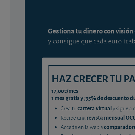
Gestiona tu dinero con visión
y consigue que cada euro trab
HAZ CRECER TU P
17,00€/mes
1 mes gratis y ¡35% de descuento d
cartera virtual
Crea tu
y sigue a 
revista mensual OC
Recibe una
comparador
Accede en la web a