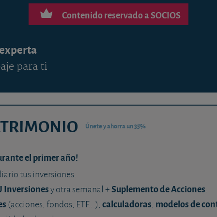
Contenido reservado a SOCIOS
 experta
aje para ti
ATRIMONIO
Únete y ahorra un 35%
urante el primer año!
diario tus inversiones.
U Inversiones
Suplemento de Acciones
y otra semanal +
.
es
calculadoras
modelos de con
(acciones, fondos, ETF...),
,