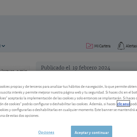
N
Mi Cartera
Alertas
Publicado el
19 febrero 2024
lectura: 2 min.
cookies propias y de terceros para analizar tus hábitos de navegación, lo que permite obte
 suscita interés y permite mejorar nuestra página web y tu seguridad. Si haces clic en el bo
okies" aceptarás la implementación de las cookies y solo entonces se implantarán. Si haces c
ón de cookies" podrás configurar o deshabilitar las cookies. Además, si haces
clic aquí
podr
cookies y configurarlas o deshabilitarlas en cualquier momento. Este banner se mantendrá 
¡Sorpresa desagradable en J
una de estas dos opciones.
Después de caer un 0,8% en el tercer tr
Japón, contra todo pronóstico, volvió a 
Opciones
Aceptar y continuar