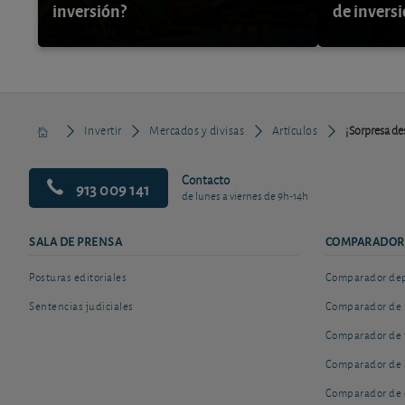
inversión?
de invers
Invertir
Mercados y divisas
Artículos
¡Sorpresa de
Contacto
913 009 141
de lunes a viernes de 9h-14h
SALA DE PRENSA
COMPARADOR
Posturas editoriales
Comparador depó
Sentencias judiciales
Comparador de 
Comparador de 
Comparador de 
Comparador de 