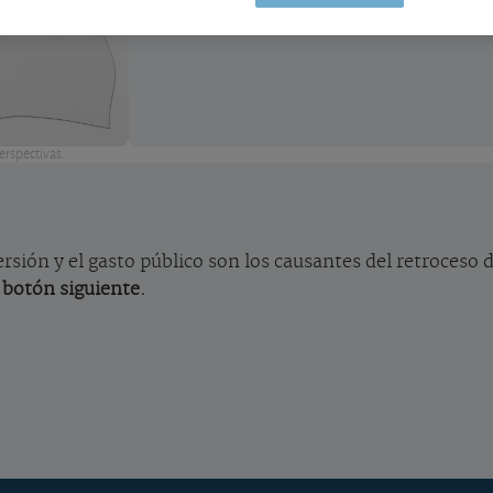
qué se debe?
erspectivas.
sión y el gasto público son los causantes del retroceso 
 botón siguiente.