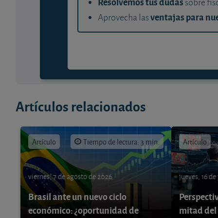
Resolvemos tus dudas
sobre fis
ventajas para nue
Aprovecha las
Artículos relacionados
Artículo
Tiempo de lectura: 3 min.
Artículo
viernes, 7 de agosto de 2026
jueves, 16 de
Brasil ante un nuevo ciclo
Perspecti
económico: ¿oportunidad de
mitad del