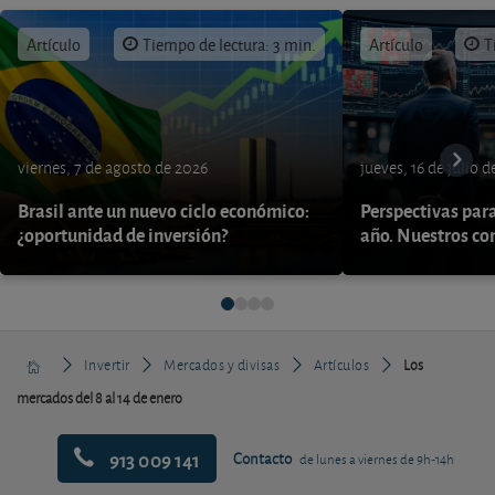
Artículo
Tiempo de lectura: 3 min.
Artículo
T
viernes, 7 de agosto de 2026
jueves, 16 de julio 
Brasil ante un nuevo ciclo económico:
Perspectivas par
¿oportunidad de inversión?
año. Nuestros con
Invertir
Mercados y divisas
Artículos
Los
mercados del 8 al 14 de enero
913 009 141
Contacto
de lunes a viernes de 9h-14h