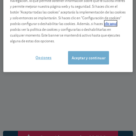
navegación, lo que permite obtener información sobre qué te suscita interés
El S&P 500 ganó un 1,8% y el Nasdaq un 3,1%. En
y permite mejorar nuestra página web y tu seguridad. Si haces clic en el
botón "Aceptar todas las cookies" aceptarás la implementación de las cookies
Europa, con indecisión, se mantuvieron estables,
y solo entonces se implantarán. Si haces clic en "Configuración de cookies"
con un aumento del 2% en el sector tecnológico.
podrás configurar o deshabilitar las cookies. Además, si haces
clic aquí
Microsoft
podrás ver la política de cookies y configurarlas o deshabilitarlas en
cualquier momento. Este banner se mantendrá activo hasta que ejecutes
(+5,6%) se convirtió en la compañía de mayor
alguna de estas dos opciones.
capitalización del mundo.
Para acceder al contenido completo pulse en el
Opciones
Aceptar y continuar
botón siguiente.