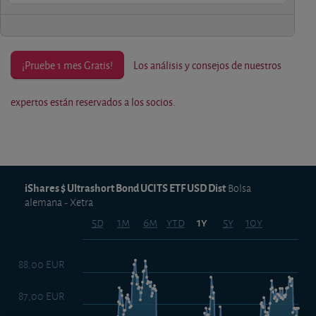
¡Pruebe 1 mes Gratis!
Los análisis y consejos de nuestros
expertos están reservados a los socios.
iShares $ Ultrashort Bond UCITS ETF USD Dist
Bolsa
alemana - Xetra
5d
1m
6m
ytd
5y
10y
1y
88,00 EUR
87,00 EUR