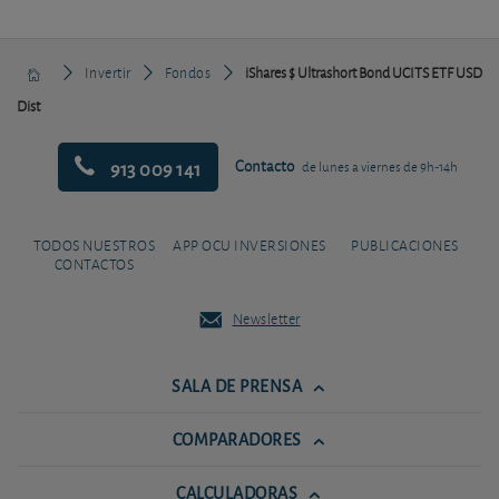
Invertir
Fondos
iShares $ Ultrashort Bond UCITS ETF USD
Dist
913 009 141
Contacto
de lunes a viernes de 9h-14h
TODOS NUESTROS
APP OCU INVERSIONES
PUBLICACIONES
CONTACTOS
Newsletter
SALA DE PRENSA
COMPARADORES
CALCULADORAS