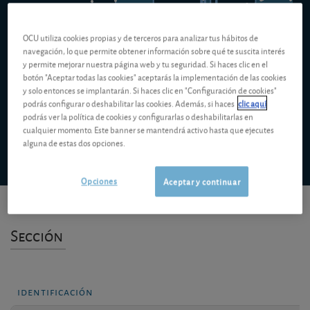
86,00 EUR
OCU utiliza cookies propias y de terceros para analizar tus hábitos de
85,00 EUR
navegación, lo que permite obtener información sobre qué te suscita interés
y permite mejorar nuestra página web y tu seguridad. Si haces clic en el
84,00 EUR
botón "Aceptar todas las cookies" aceptarás la implementación de las cookies
y solo entonces se implantarán. Si haces clic en "Configuración de cookies"
podrás configurar o deshabilitar las cookies. Además, si haces
clic aquí
oct. '25
ene. '26
abr. '26
jul. '26
podrás ver la política de cookies y configurarlas o deshabilitarlas en
cualquier momento. Este banner se mantendrá activo hasta que ejecutes
alguna de estas dos opciones.
Análisis
Opciones
Aceptar y continuar
Sección
identificación