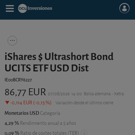
iShares $ Ultrashort Bond
UCITS ETF USD Dist
IE00BCRY6227
86,77 EUR
07/08/2026
14:00
Bolsa alemana - Xetra
-0,114 EUR (-0,13 %)
Variación desde el último cierre
Monetarios USD
Categoría
4,29 %
Rendimiento anual a 5 años
0,09 %
Ratio de costes totales (TER)