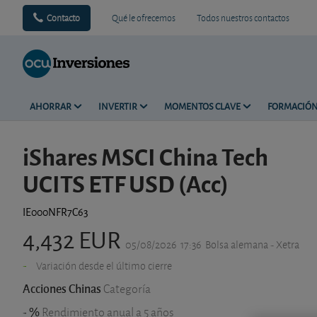
Contacto
Qué le ofrecemos
Todos nuestros contactos
AHORRAR
INVERTIR
MOMENTOS CLAVE
FORMACIÓ
iShares MSCI China Tech
UCITS ETF USD (Acc)
IE000NFR7C63
4,432 EUR
05/08/2026
17:36
Bolsa alemana - Xetra
-
Variación desde el último cierre
Acciones Chinas
Categoría
- %
Rendimiento anual a 5 años