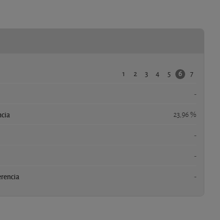
1
2
3
4
5
7
6
-
ncia
23,96 %
-
-
erencia
-