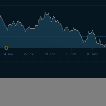
24. nov.
22. dic.
19. ene.
16. feb.
16. mar.