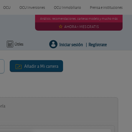
OCU
OCU Inversiones
OCU Inmobiliario
Prensa e instituciones
Análisis, recomendaciones, carteras modelo y mucho más
AHORA 1 MES GRATIS
Iniciar sesión
Regístrate
Útiles
|
Añadir a Mi cartera
ría