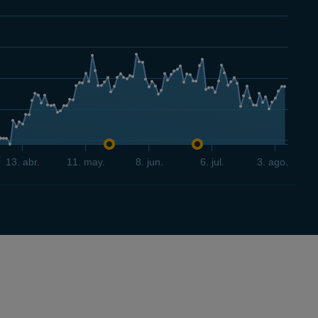
13. abr.
11. may.
8. jun.
6. jul.
3. ago.