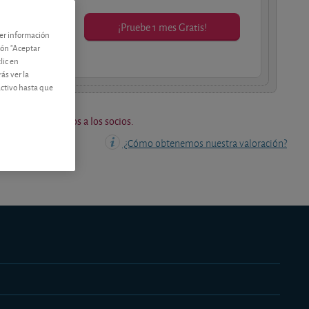
¡Pruebe 1 mes Gratis!
ner información
os socios.
tón "Aceptar
lic en
ás ver la
activo hasta que
os están reservados a los socios.
¿Cómo obtenemos nuestra valoración?