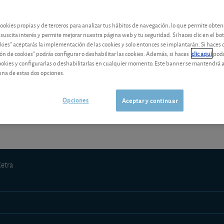
contenido premium
cookies propias y de terceros para analizar tus hábitos de navegación, lo que permite obte
Los análisis y consejos de nuestros expertos están reservados a l
 suscita interés y permite mejorar nuestra página web y tu seguridad. Si haces clic en el bo
okies" aceptarás la implementación de las cookies y solo entonces se implantarán. Si haces c
ón de cookies" podrás configurar o deshabilitar las cookies. Además, si haces
clic aquí
podr
cookies y configurarlas o deshabilitarlas en cualquier momento. Este banner se mantendrá 
una de estas dos opciones.
¡Pruebe 1 mes Gratis!
Los análisis y consejos de nuestros expert
Opciones
Aceptar y continuar
Xetra