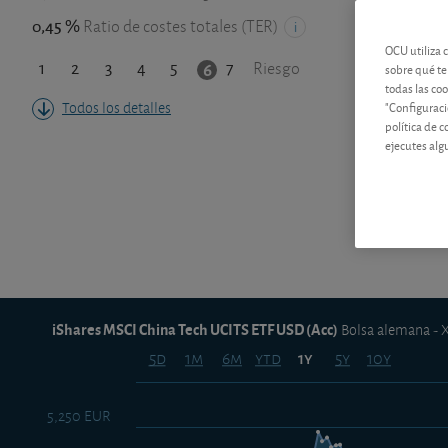
0,45 %
Ratio de costes totales (TER)
OCU utiliza 
1
2
3
4
5
7
6
Riesgo
sobre qué te
todas las co
"Configuraci
Todos los detalles
política de 
ejecutes alg
iShares MSCI China Tech UCITS ETF USD (Acc)
Bolsa alemana - 
5d
1m
6m
ytd
5y
10y
1y
5,250 EUR