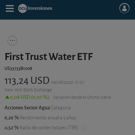
First Trust Water ETF
US33733B1008
113,24 USD
06/08/2026
17:07
New York Stock Exchange
0,08 USD (0,07 %)
Variación desde el último cierre
Acciones Sector Agua
Categoría
6,26 %
Rendimiento anual a 5 años
0,52 %
Ratio de costes totales (TER)