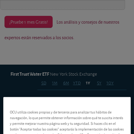
¡Pruebe 1 mes Gratis!
Los análisis y consejos de nuestros
expertos están reservados a los socios.
First Trust Water ETF
New York Stock Exchange
5d
1m
6m
ytd
5y
10y
1y
115,00 USD
OCU utiliza cookies propias y de terceros para analizar tus hábitos de
navegación, lo que permite obtener información sobre qué te suscita interés
y permite mejorar nuestra página web y tu seguridad. Si haces clic en el
110,00 USD
botón "Aceptar todas las cookies" aceptarás la implementación de las cookies