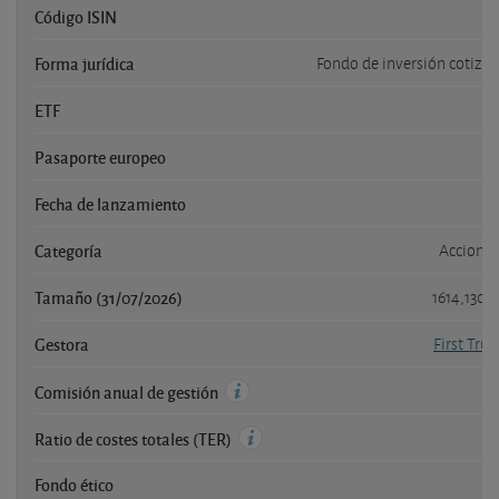
Código ISIN
U
Forma jurídica
Fondo de inversión cotiza
ETF
Pasaporte europeo
Fecha de lanzamiento
Categoría
Acciones
Tamaño (31/07/2026)
1614,130 
Gestora
First Trus
Comisión anual de gestión
Ratio de costes totales (TER)
Fondo ético