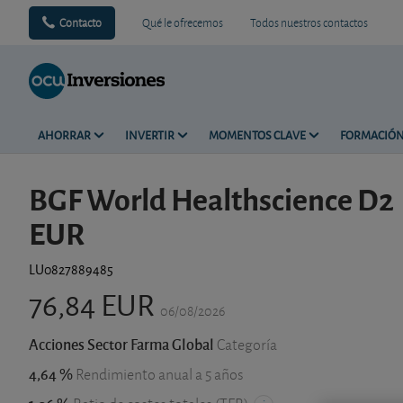
Contacto
Qué le ofrecemos
Todos nuestros contactos
AHORRAR
INVERTIR
MOMENTOS CLAVE
FORMACIÓ
BGF World Healthscience D2
EUR
LU0827889485
76,84 EUR
06/08/2026
Acciones Sector Farma Global
Categoría
4,64 %
Rendimiento anual a 5 años