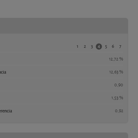
1
2
3
5
6
7
4
12,72 %
ncia
12,63 %
0,90
1,53 %
erencia
0,92