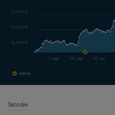
75,00 EUR
70,00 EUR
65,00 EUR
1. sep.
29. sep.
27. oct.
Análisis
Sección