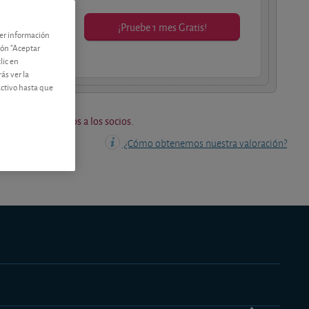
¡Pruebe 1 mes Gratis!
ner información
os socios.
tón "Aceptar
lic en
ás ver la
activo hasta que
os están reservados a los socios.
¿Cómo obtenemos nuestra valoración?