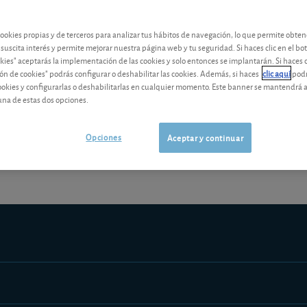
contenido premium
cookies propias y de terceros para analizar tus hábitos de navegación, lo que permite obte
Los análisis y consejos de nuestros expertos están reservados a l
 suscita interés y permite mejorar nuestra página web y tu seguridad. Si haces clic en el bo
okies" aceptarás la implementación de las cookies y solo entonces se implantarán. Si haces c
ón de cookies" podrás configurar o deshabilitar las cookies. Además, si haces
clic aquí
podr
cookies y configurarlas o deshabilitarlas en cualquier momento. Este banner se mantendrá 
una de estas dos opciones.
¡Pruebe 1 mes Gratis!
Los análisis y consejos de nuestros expert
Opciones
Aceptar y continuar