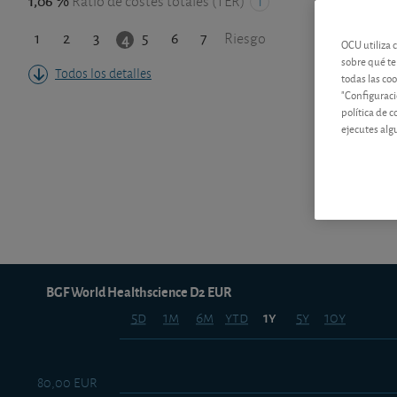
1,06 %
Ratio de costes totales (TER)
1
2
3
5
6
7
4
Riesgo
OCU utiliza 
sobre qué te
Todos los detalles
todas las co
"Configuraci
política de 
ejecutes alg
BGF World Healthscience D2 EUR
5d
1m
6m
ytd
5y
10y
1y
80,00 EUR