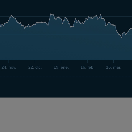
24. nov.
22. dic.
19. ene.
16. feb.
16. mar.