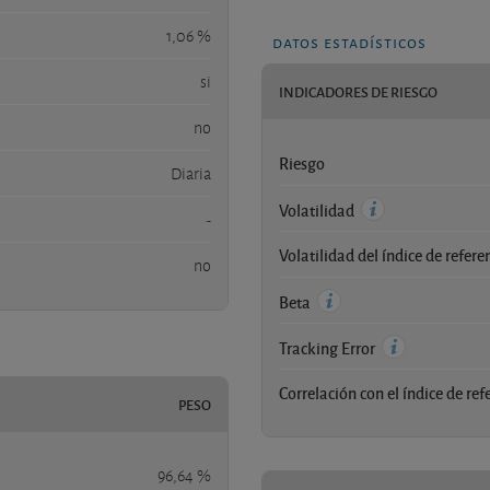
1,06 %
datos estadísticos
si
INDICADORES DE RIESGO
no
Riesgo
Diaria
Volatilidad
-
Volatilidad del índice de refere
no
Beta
Tracking Error
Correlación con el índice de ref
PESO
96,64 %