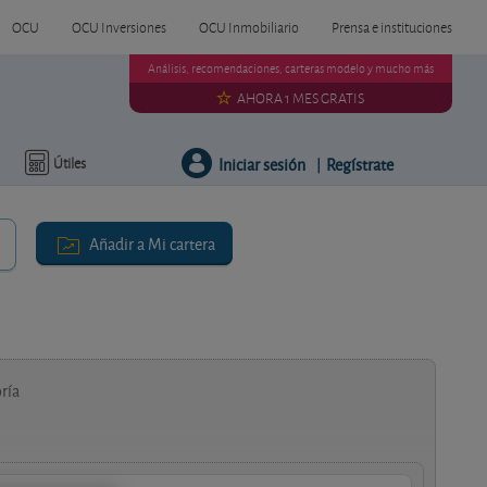
OCU
OCU Inversiones
OCU Inmobiliario
Prensa e instituciones
Análisis, recomendaciones, carteras modelo y mucho más
AHORA 1 MES GRATIS
Iniciar sesión
Regístrate
Útiles
|
Añadir a Mi cartera
ría