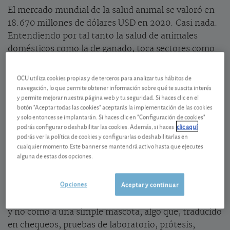
El mercado mundial de la salud animal se valoró en
18.670 millones de dólares USD en 2020. Casi nada.
Entendiendo por tal tanto la salud de animales
domésticos como la de ganado, toca sectores como
el de la veterinaria, farmacia, pruebas diagnósticas,
hospitalización, alimentación, bienestar, etc. Ya
OCU utiliza cookies propias y de terceros para analizar tus hábitos de
veíamos potencial en noviembre de 2019 cuando lo
navegación, lo que permite obtener información sobre qué te suscita interés
y permite mejorar nuestra página web y tu seguridad. Si haces clic en el
analizamos por primera vez y desde entonces no
botón "Aceptar todas las cookies" aceptarás la implementación de las cookies
para ¿Sigue siendo una apuesta a tener en cartera?
y solo entonces se implantarán. Si haces clic en "Configuración de cookies"
podrás configurar o deshabilitar las cookies. Además, si haces
clic aquí
podrás ver la política de cookies y configurarlas o deshabilitarlas en
cualquier momento. Este banner se mantendrá activo hasta que ejecutes
COVID, empujón extraordinario
alguna de estas dos opciones.
Las adopciones de perros y gatos se han disparado
Opciones
Aceptar y continuar
con el confinamiento. Y son cada vez más aquellos
que los tratan como a un miembro más de la familia
y no como a una simple mascota, algo que, traducido
en chequeos, pruebas de laboratorio, prótesis,