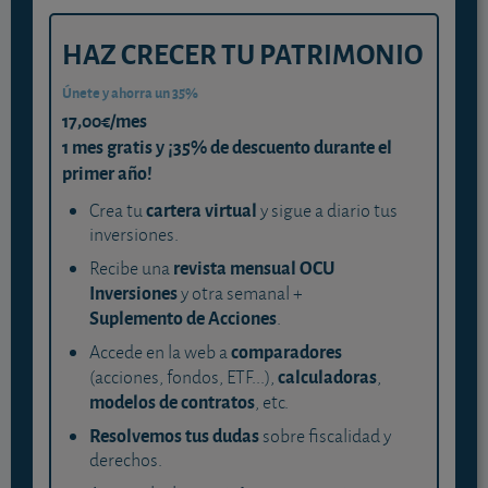
HAZ CRECER TU PATRIMONIO
Únete y ahorra un 35%
17,00€/mes
1 mes gratis y ¡35% de descuento durante el
primer año!
cartera virtual
Crea tu
y sigue a diario tus
inversiones.
revista mensual OCU
Recibe una
Inversiones
y otra semanal +
Suplemento de Acciones
.
comparadores
Accede en la web a
calculadoras
(acciones, fondos, ETF...),
,
modelos de contratos
, etc.
Resolvemos tus dudas
sobre fiscalidad y
derechos.