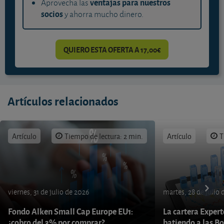
ventajas para nuestros
Aprovecha las
socios
y ahorra mucho dinero.
QUIERO ESTA OFERTA A 17,00€
Artículos relacionados
Artículo
Tiempo de lectura: 2 min.
Artículo
T
viernes, 31 de julio de 2026
martes, 28 de julio 
Fondo Alken Small Cap Europe EU1:
La cartera Expert
¿cobro del 3% por comprar?
batiendo a las B