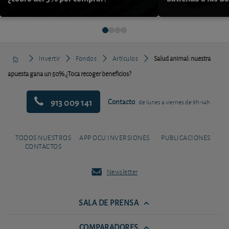
Invertir
Fondos
Artículos
Salud animal: nuestra
apuesta gana un 50% ¿Toca recoger beneficios?
913 009 141
Contacto
de lunes a viernes de 9h-14h
TODOS NUESTROS
APP OCU INVERSIONES
PUBLICACIONES
CONTACTOS
Newsletter
SALA DE PRENSA
COMPARADORES