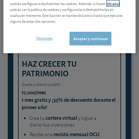
Gestiona tu dinero con visión
podrás configurar o deshabilitar las cookies. Además, si haces
clic aquí
experta
podrás ver la política de cookies y configurarlas o deshabilitarlas en
cualquier momento. Este banner se mantendrá activo hasta que ejecutes
y consigue que cada euro trabaje
alguna de estas dos opciones.
para ti
Opciones
Aceptar y continuar
HAZ CRECER TU
PATRIMONIO
Únete y ahorra un 35%
17,00€/mes
1 mes gratis y ¡35% de descuento durante el
primer año!
cartera virtual
Crea tu
y sigue a
diario tus inversiones.
revista mensual OCU
Recibe una