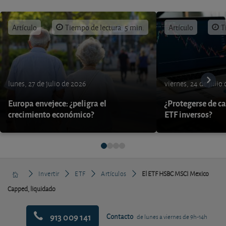
Artículo
Tiempo de lectura: 5 min.
Artículo
T
lunes, 27 de julio de 2026
viernes, 24 de julio
Europa envejece: ¿peligra el
¿Protegerse de ca
crecimiento económico?
ETF inversos?
Invertir
ETF
Artículos
El ETF HSBC MSCI Mexico
Capped, liquidado
913 009 141
Contacto
de lunes a viernes de 9h-14h