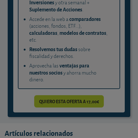
Inversiones
y otra semanal +
Suplemento de Acciones
.
comparadores
Accede en la web a
(acciones, fondos, ETF...),
calculadoras
modelos de contratos
,
,
etc.
Resolvemos tus dudas
sobre
fiscalidad y derechos.
ventajas para
Aprovecha las
nuestros socios
y ahorra mucho
dinero.
QUIERO ESTA OFERTA A 17,00€
Artículos relacionados