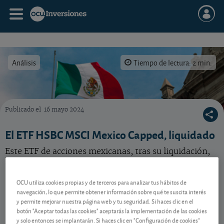
Análisis
Tiempo de lectura: 2 min.
Publicado el
16 mayo 2024
Las acciones mexicanas están presentes en la estrategia Global Flexible y en la mixta din
El ETF HSBC MSCI Mexico Capped, liquidado
Este ETF de acciones mexicanas, tras su liquidación,
ha dejado de estar visible en nuestras publicaciones.
OCU utiliza cookies propias y de terceros para analizar tus hábitos de
navegación, lo que permite obtener información sobre qué te suscita interés
Contenido reservado a SOCIOS
y permite mejorar nuestra página web y tu seguridad. Si haces clic en el
botón "Aceptar todas las cookies" aceptarás la implementación de las cookies
y solo entonces se implantarán. Si haces clic en "Configuración de cookies"