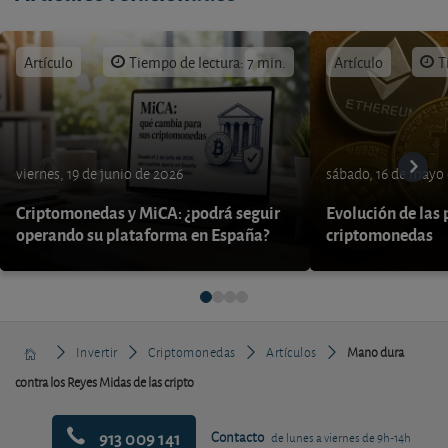
Artículo
Tiempo de lectura: 7 min.
Artículo
T
viernes, 19 de junio de 2026
sábado, 16 de mayo
Criptomonedas y MiCA: ¿podrá seguir
Evolución de las 
operando su plataforma en España?
criptomonedas
Invertir
Criptomonedas
Artículos
Mano dura
contra los Reyes Midas de las cripto
913 009 141
Contacto
de lunes a viernes de 9h-14h