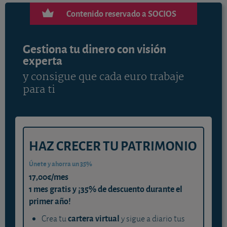
Contenido reservado a SOCIOS
Gestiona tu dinero con visión
experta
y consigue que cada euro trabaje
para ti
HAZ CRECER TU PATRIMONIO
Únete y ahorra un 35%
17,00€/mes
1 mes gratis y ¡35% de descuento durante el
primer año!
cartera virtual
Crea tu
y sigue a diario tus