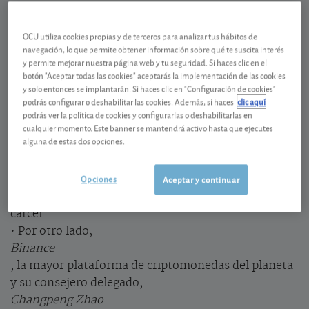
La Justicia estadounidense se pronuncia
OCU utiliza cookies propias y de terceros para analizar tus hábitos de
• Por un lado, Sam Bankman-Fried, fundador de la
navegación, lo que permite obtener información sobre qué te suscita interés
plataforma de criptomonedas
y permite mejorar nuestra página web y tu seguridad. Si haces clic en el
botón "Aceptar todas las cookies" aceptarás la implementación de las cookies
FTX,
y solo entonces se implantarán. Si haces clic en "Configuración de cookies"
la segunda mayor del mundo hasta que el susodicho
podrás configurar o deshabilitar las cookies. Además, si haces
clic aquí
provocó su colapso hace un año, ha sido declarado
podrás ver la política de cookies y configurarlas o deshabilitarlas en
culpable de siete cargos de
cualquier momento. Este banner se mantendrá activo hasta que ejecutes
alguna de estas dos opciones.
fraude y conspiración
según los cuales habría estafado al menos 10.000
Opciones
millones de dólares a clientes e inversores, por los
Aceptar y continuar
que puede ser condenado a una pena de 110 años de
cárcel.
• Por otro lado,
Binance
, la mayor plataforma de criptomonedas del planeta
y su consejero delegado,
Changpeng Zhao