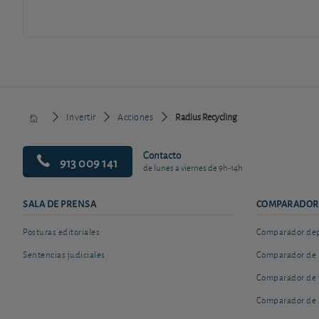
Invertir
Acciones
Radius Recycling
Contacto
913 009 141
de lunes a viernes de 9h-14h
SALA DE PRENSA
COMPARADOR
Posturas editoriales
Comparador depó
Sentencias judiciales
Comparador de 
Comparador de 
Comparador de 