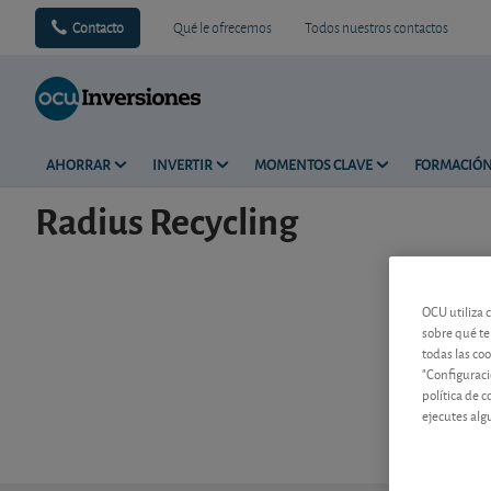
Contacto
Qué le ofrecemos
Todos nuestros contactos
AHORRAR
INVERTIR
MOMENTOS CLAVE
FORMACIÓ
Radius Recycling
OCU utiliza 
sobre qué te
todas las co
"Configuraci
política de 
ejecutes alg