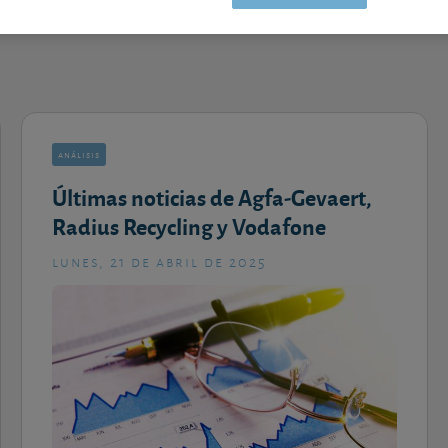
análisis
Últimas noticias de Agfa-Gevaert,
Radius Recycling y Vodafone
lunes, 21 de abril de 2025