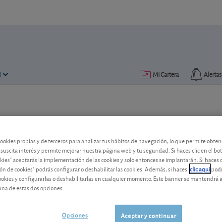
N
Mi Cartera
Alertas
cookies propias y de terceros para analizar tus hábitos de navegación, lo que permite obte
 suscita interés y permite mejorar nuestra página web y tu seguridad. Si haces clic en el bo
okies" aceptarás la implementación de las cookies y solo entonces se implantarán. Si haces c
ón de cookies" podrás configurar o deshabilitar las cookies. Además, si haces
clic aquí
podr
cookies y configurarlas o deshabilitarlas en cualquier momento. Este banner se mantendrá 
una de estas dos opciones.
Opciones
Aceptar y continuar