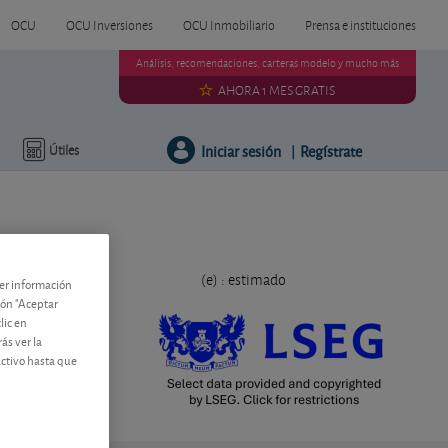
OCU
OCU Inversiones
OCU Inmobiliario
Prensa e instituciones
Análisis, recomendaciones, carteras modelo y mucho más
AHORA 1 MES GRATIS
Iniciar sesión
Regístrate
Útiles
|
(e) : estimado
ner información
tón "Aceptar
lic en
ás ver la
activo hasta que