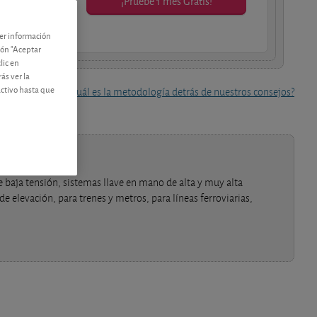
¡Pruebe 1 mes Gratis!
os socios.
ner información
tón "Aceptar
lic en
ás ver la
activo hasta que
¿Cuál es la metodología detrás de nuestros consejos?
 baja tensión, sistemas llave en mano de alta y muy alta
de elevación, para trenes y metros, para líneas ferroviarias,