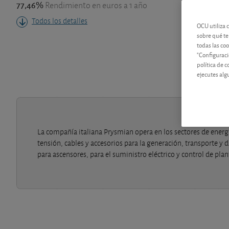
77,46%
Rendimiento en euros a 1 año
Todos los detalles
OCU utiliza 
sobre qué te
todas las co
"Configuraci
política de 
ejecutes alg
La compañía italiana Prysmian opera en los sectores de energ
tensión, cables y accesorios para la generación, transporte y d
para ascensores, para el suministro eléctrico y control de plan