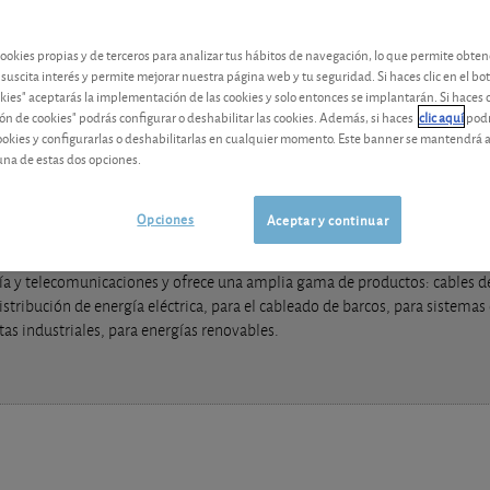
Los análisis y consejos de nuestros expertos están reservados a l
cookies propias y de terceros para analizar tus hábitos de navegación, lo que permite obte
 suscita interés y permite mejorar nuestra página web y tu seguridad. Si haces clic en el bo
okies" aceptarás la implementación de las cookies y solo entonces se implantarán. Si haces c
ón de cookies" podrás configurar o deshabilitar las cookies. Además, si haces
clic aquí
podr
cookies y configurarlas o deshabilitarlas en cualquier momento. Este banner se mantendrá 
una de estas dos opciones.
Opciones
Aceptar y continuar
ía y telecomunicaciones y ofrece una amplia gama de productos: cables de
istribución de energía eléctrica, para el cableado de barcos, para sistemas 
tas industriales, para energías renovables.