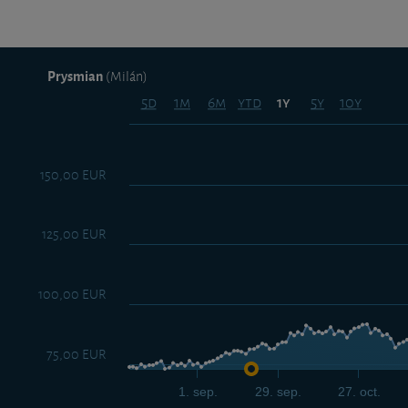
Prysmian
(Milán)
5d
1m
6m
ytd
5y
10y
1y
150,00 EUR
125,00 EUR
100,00 EUR
75,00 EUR
1. sep.
29. sep.
27. oct.