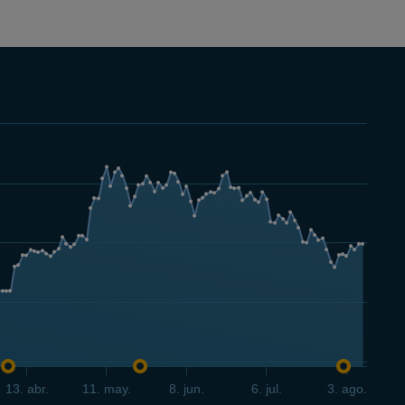
13. abr.
11. may.
8. jun.
6. jul.
3. ago.