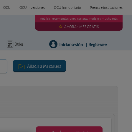
OCU
OCU Inversiones
OCU Inmobiliario
Prensa e instituciones
Análisis, recomendaciones, carteras modelo y mucho más
AHORA 1 MES GRATIS
Iniciar sesión
Regístrate
Útiles
|
Añadir a Mi cartera
r