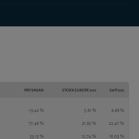
PRYSMIAN
STOXX EUROPE 600
S&P 500
-13,42 %
5,61 %
6,69 %
77,46 %
21,65 %
22,47 %
53,15 %
12,74 %
18,05 %