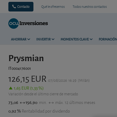
Contacto
Qué le ofrecemos
Todos nuestros contactos
AHORRAR
INVERTIR
MOMENTOS CLAVE
FORMACIÓ
Prysmian
IT0004176001
126,15 EUR
07/08/2026
16:29
(Milán)
1,65 EUR (1,33 %)
Variación desde el último cierre de mercado
73,06
156,90
min.
máx. 12 últimos meses
0,92 %
Rentabilidad por dividendo