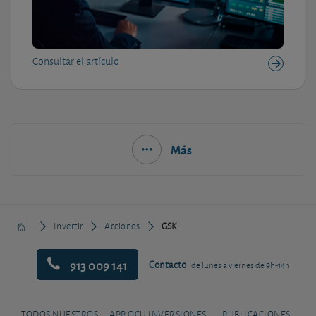
Consultar el artículo
Más
Invertir
Acciones
GSK
913 009 141
Contacto
de lunes a viernes de 9h-14h
TODOS NUESTROS
APP OCU INVERSIONES
PUBLICACIONES