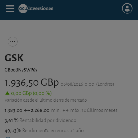
GSK
GB00BN7SWP63
1.936,50 GBp
06/08/2026
0:00
(Londres)
0,00 GBp (0,00 %)
Variación desde el último cierre de mercado
1.383,00
2.268,00
min.
máx. 12 últimos meses
3,61 %
Rentabilidad por dividendo
49,03%
Rendimiento en euros a 1 año