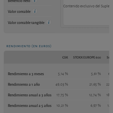
Beneficio neto
Contenido exclusivo del Supleme
Valor contable
Valor contable tangible
rendimiento (en euros)
GSK
STOXX EUROPE 600
S&P
Rendimiento a 3 meses
5,14 %
5,61 %
6,
Rendimiento a 1 año
49,03 %
21,65 %
22,
Rendimiento anual a 3 años
17,75 %
12,74 %
18,
Rendimiento anual a 5 años
10,21 %
6,97 %
12,