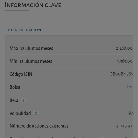
Información clave
identificación
Máx. 12 últimos meses
2.268,00 G
Mín. 12 últimos meses
1.383,00 G
Código ISIN
GB00BN7SWP
Bolsa
Londr
0,
Beta
19,94
Volatilidad
Número de acciones existentes
4.045.411.2