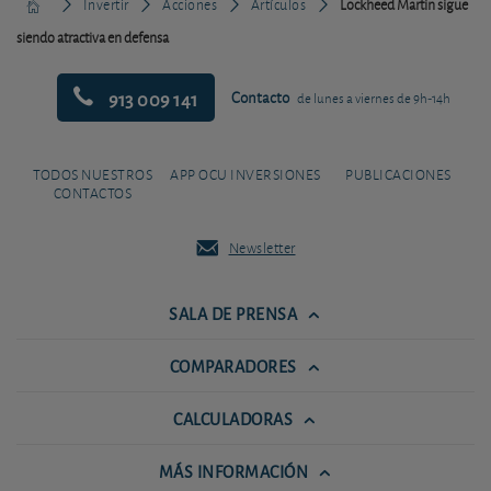
Invertir
Acciones
Artículos
Lockheed Martin sigue
siendo atractiva en defensa
913 009 141
Contacto
de lunes a viernes de 9h-14h
TODOS NUESTROS
APP OCU INVERSIONES
PUBLICACIONES
CONTACTOS
Newsletter
SALA DE PRENSA
COMPARADORES
CALCULADORAS
MÁS INFORMACIÓN