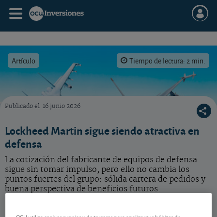
Artículo
Tiempo de lectura: 2 min.
Publicado el
16 junio 2026
¿Sigue siendo interesante la acción de Lockheed Martin?
Lockheed Martin sigue siendo atractiva en
defensa
La cotización del fabricante de equipos de defensa
sigue sin tomar impulso, pero ello no cambia los
puntos fuertes del grupo: sólida cartera de pedidos y
buena perspectiva de beneficios futuros.
Lockheed Martin
587,95 USD
OCU utiliza cookies propias y de terceros para analizar tus hábitos de