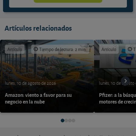
Artículos relacionados
Artículo
Tiempo de lectura: 2 min.
Artículo
T
lunes, 10 de agosto de 2026
lunes, 10 de agosto
Amazon: viento a favor para su
Pfizer: a la búsq
negocio en la nube
motores de creci