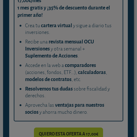
17,00€/mes
1 mes gratis y ¡35% de descuento durante el
primer año!
cartera virtual
Crea tu
y sigue a diario tus
inversiones.
revista mensual OCU
Recibe una
Inversiones
y otra semanal +
Suplemento de Acciones
.
comparadores
Accede en la web a
calculadoras
(acciones, fondos, ETF...),
,
modelos de contratos
, etc.
Resolvemos tus dudas
sobre fiscalidad y
derechos.
ventajas para nuestros
Aprovecha las
socios
y ahorra mucho dinero.
QUIERO ESTA OFERTA A 17,00€