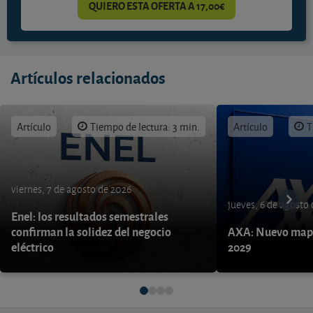
QUIERO ESTA OFERTA A 17,00€
Artículos relacionados
Artículo
Tiempo de lectura: 3 min.
Artículo
T
viernes, 7 de agosto de 2026
jueves, 6 de agosto
Enel: los resultados semestrales
confirman la solidez del negocio
AXA: Nuevo mapa
eléctrico
2029