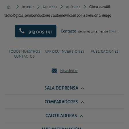
Invertir
Acciones
Artículos
Clima bursátil:
tecnológicas, semiconductores y automóvil caen por la aversión al riesgo
913 009 141
Contacto
de lunes a viernes de 9h-14h
TODOS NUESTROS
APP OCU INVERSIONES
PUBLICACIONES
CONTACTOS
Newsletter
SALA DE PRENSA
COMPARADORES
CALCULADORAS