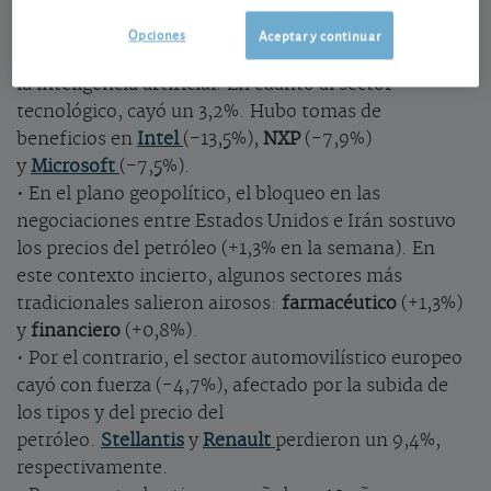
Destacó el desplome de
Broadcom
(-13,3%) tras unos
resultados decepcionantes, reavivando las dudas
Opciones
Aceptar y continuar
sobre el potencial bursátil de los valores vinculados a
la inteligencia artificial. En cuanto al sector
tecnológico, cayó un 3,2%. Hubo tomas de
beneficios en
Intel
(-13,5%),
NXP
(-7,9%)
y
Microsoft
(-7,5%).
• En el plano geopolítico, el bloqueo en las
negociaciones entre Estados Unidos e Irán sostuvo
los precios del petróleo (+1,3% en la semana). En
este contexto incierto, algunos sectores más
tradicionales salieron airosos:
farmacéutico
(+1,3%)
y
financiero
(+0,8%).
• Por el contrario, el sector automovilístico europeo
cayó con fuerza (-4,7%), afectado por la subida de
los tipos y del precio del
petróleo.
Stellantis
y
Renault
perdieron un 9,4%,
respectivamente.