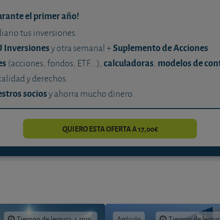
urante el primer año!
diario tus inversiones.
U Inversiones
Suplemento de Acciones
y otra semanal +
.
es
calculadoras
modelos de con
(acciones, fondos, ETF...),
,
calidad y derechos.
stros socios
y ahorra mucho dinero.
QUIERO ESTA OFERTA A 17,00€
Tiempo de lectura: 1 min.
Artículo
Tiempo de lectur