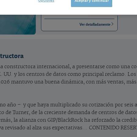
Aceptar y continuar
ES0167050915
-0,6 EUR (-0,55 %)
06/08/2026 Madrid
Ver detalladamente
tructora
a constructora internacional, a presentarse como una c
 UU. y los centros de datos como principal reclamo. Lo
e 2026 mantuvo una buena dinámica, con más ventas, más 
imo año – y que haya multiplicado su cotización por seis a
 de Turner, de la creciente demanda de centros de datos
más, la alianza con GIP/BlackRock ha reforzado la credibi
o haya revisado al alza sus expectativas... CONTENIDO 