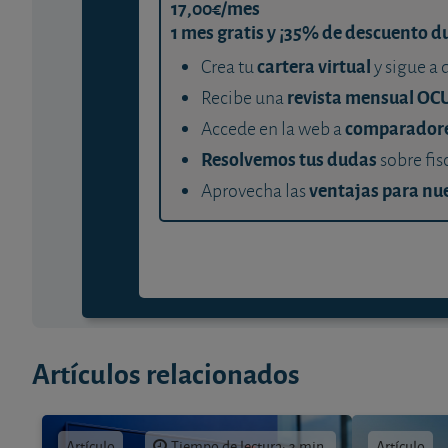
17,00€/mes
1 mes gratis y ¡35% de descuento d
cartera virtual
Crea tu
y sigue a 
revista mensual OC
Recibe una
comparador
Accede en la web a
Resolvemos tus dudas
sobre fis
ventajas para nue
Aprovecha las
Artículos relacionados
Artículo
Tiempo de lectura: 3 min.
Artículo