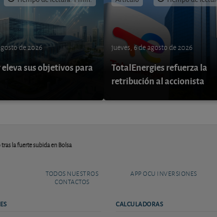
 agosto de 2026
jueves, 6 de agosto de 2026
eleva sus objetivos para
TotalEnergies refuerza la
retribución al accionista
tras la fuerte subida en Bolsa
TODOS NUESTROS
APP OCU INVERSIONES
CONTACTOS
ES
CALCULADORAS