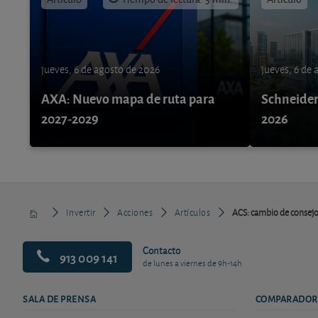
jueves, 6 de agosto de 2026
jueves, 6 de
AXA: Nuevo mapa de ruta para
Schneider 
2027-2029
2026
Invertir
Acciones
Artículos
ACS: cambio de consejo 
Contacto
913 009 141
de lunes a viernes de 9h-14h
SALA DE PRENSA
COMPARADOR