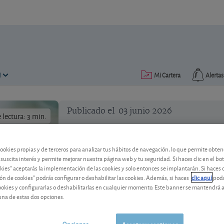
N
Mi Cartera
Alertas
Publicado el
03 junio 2026
lectura: 3 min.
ACS: cambio de consejo tras 
cookies propias y de terceros para analizar tus hábitos de navegación, lo que permite obte
 suscita interés y permite mejorar nuestra página web y tu seguridad. Si haces clic en el bo
okies" aceptarás la implementación de las cookies y solo entonces se implantarán. Si haces c
La acción del grupo constructor español
ón de cookies" podrás configurar o deshabilitar las cookies. Además, si haces
clic aquí
podr
historia gusta, pero con un PER de 30, 
cookies y configurarlas o deshabilitarlas en cualquier momento. Este banner se mantendrá 
una de estas dos opciones.
ACS
109,30 EUR
Opciones