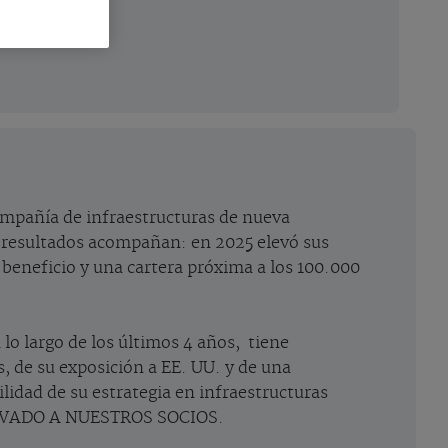
ompañía de infraestructuras de nueva
s resultados acompañan: en 2025 elevó sus
beneficio y una cartera próxima a los 100.000
 lo largo de los últimos 4 años, tiene
, de su exposición a EE. UU. y de una
lidad de su estrategia en infraestructuras
RESERVADO A NUESTROS SOCIOS.