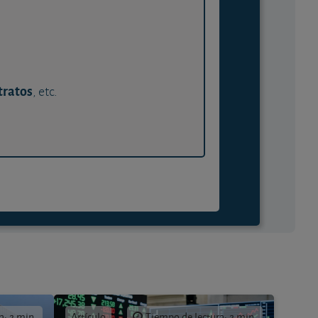
tratos
, etc.
a: 2 min.
Artículo
Tiempo de lectura: 2 min.