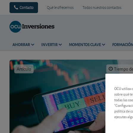
Contacto
Qué le ofrecemos
Todos nuestros contactos
AHORRAR
INVERTIR
MOMENTOS CLAVE
FORMACIÓ
Artículo
Tiempo de 
OCU utiliza 
sobre qué te
todas las co
"Configuraci
política de 
ejecutes alg