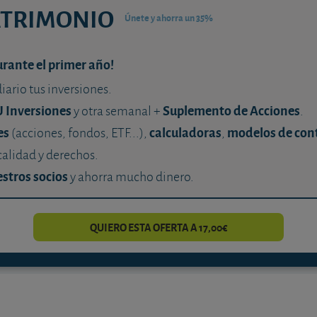
ATRIMONIO
Únete y ahorra un 35%
urante el primer año!
diario tus inversiones.
U Inversiones
Suplemento de Acciones
y otra semanal +
.
es
calculadoras
modelos de con
(acciones, fondos, ETF...),
,
calidad y derechos.
stros socios
y ahorra mucho dinero.
QUIERO ESTA OFERTA A 17,00€