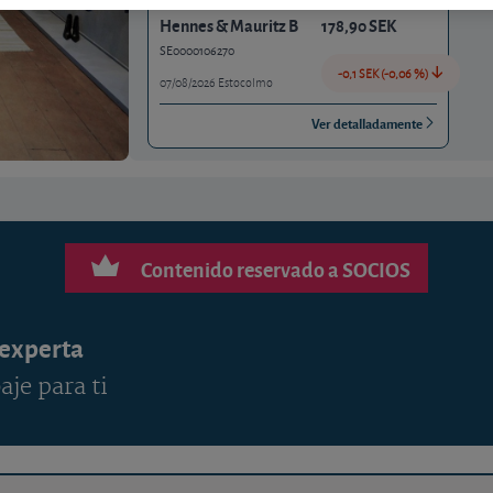
Hennes & Mauritz B
178,90 SEK
SE0000106270
-0,1 SEK (-0,06 %)
07/08/2026 Estocolmo
Ver detalladamente
Contenido reservado a SOCIOS
 experta
aje para ti