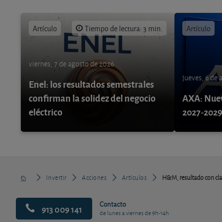
Artículo
Tiempo de lectura: 3 min.
Artículo
viernes, 7 de agosto de 2026
jueves, 6 de
Enel: los resultados semestrales
confirman la solidez del negocio
AXA: Nuev
eléctrico
2027-202
Invertir
Acciones
Artículos
H&M, resultado con cla
Contacto
913 009 141
de lunes a viernes de 9h-14h