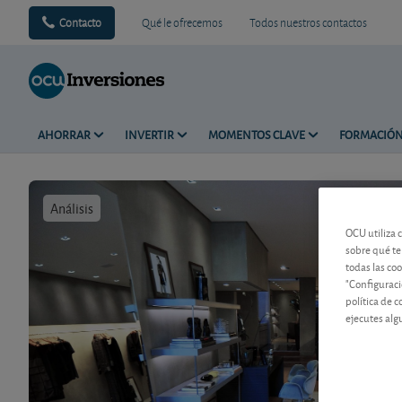
Contacto
Qué le ofrecemos
Todos nuestros contactos
AHORRAR
INVERTIR
MOMENTOS CLAVE
FORMACIÓ
Análisis
Tiempo de 
OCU utiliza 
sobre qué te
todas las co
"Configuraci
política de 
ejecutes alg