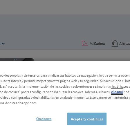
N
Mi Cartera
Alertas
Publicado el
21 febrero 2025
lectura: 2 min.
cookies propias y de terceros para analizar tus hábitos de navegación, lo que permite obte
 suscita interés y permite mejorar nuestra página web y tu seguridad. Si haces clic en el bo
okies" aceptarás la implementación de las cookies y solo entonces se implantarán. Si haces c
H&M, resultado con clarosc
ón de cookies" podrás configurar o deshabilitar las cookies. Además, si haces
clic aquí
podr
cookies y configurarlas o deshabilitarlas en cualquier momento. Este banner se mantendrá 
una de estas dos opciones.
El grupo sueco, que opera en el sector de
30/11/2024) con una ligera caída de sus
Opciones
Aceptar y continuar