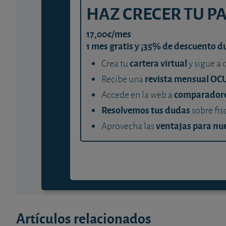
HAZ CRECER TU P
17,00€/mes
1 mes gratis y ¡35% de descuento d
cartera virtual
Crea tu
y sigue a 
revista mensual OC
Recibe una
comparador
Accede en la web a
Resolvemos tus dudas
sobre fis
ventajas para nue
Aprovecha las
Artículos relacionados