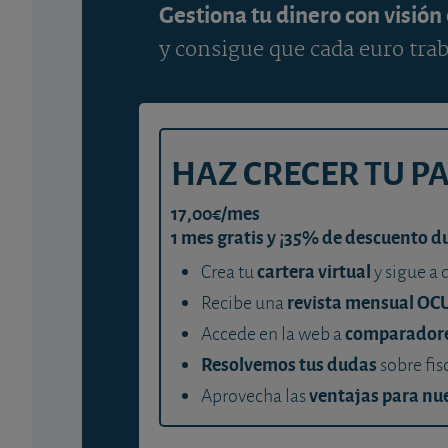
Gestiona tu dinero con visión
y consigue que cada euro trab
HAZ CRECER TU P
17,00€/mes
1 mes gratis y ¡35% de descuento d
cartera virtual
Crea tu
y sigue a 
revista mensual OC
Recibe una
comparador
Accede en la web a
Resolvemos tus dudas
sobre fis
ventajas para nue
Aprovecha las