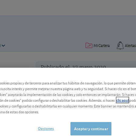
N
Mi Cartera
Alertas
Publicado el
27 mayo 2020
lectura: 2 min.
Duro Felguera: las pérdidas 
cookies propias y de terceros para analizar tus hábitos de navegación, lo que permite obte
 suscita interés y permite mejorar nuestra página web y tu seguridad. Si haces clic en el bo
El grupo industrial publica unos resulta
okies" aceptarás la implementación de las cookies y solo entonces se implantarán. Si haces c
ventas y profundización de las pérdidas
ón de cookies" podrás configurar o deshabilitar las cookies. Además, si haces
clic aquí
podr
cookies y configurarlas o deshabilitarlas en cualquier momento. Este banner se mantendrá 
una de estas dos opciones.
Opciones
Aceptar y continuar