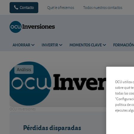
Contacto
Qué le ofrecemos
Todos nuestros contactos
AHORRAR
INVERTIR
MOMENTOS CLAVE
FORMACIÓ
Análisis
Tiempo de 
OCU utiliza 
sobre qué te
todas las co
"Configuraci
política de 
OCU Inversiones
ejecutes alg
Pérdidas disparadas