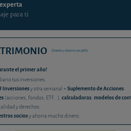
 experta
aje para ti
ATRIMONIO
Únete y ahorra un 35%
urante el primer año!
diario tus inversiones.
U Inversiones
Suplemento de Acciones
y otra semanal +
.
es
calculadoras
modelos de con
(acciones, fondos, ETF...),
,
calidad y derechos.
stros socios
y ahorra mucho dinero.