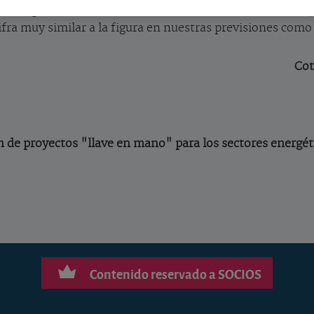
ra ingresó la mitad (-46%) de lo realizado un año antes, 
ifra muy similar a la figura en nuestras previsiones como
Cot
n de proyectos "llave en mano" para los sectores energét
Contenido reservado a SOCIOS