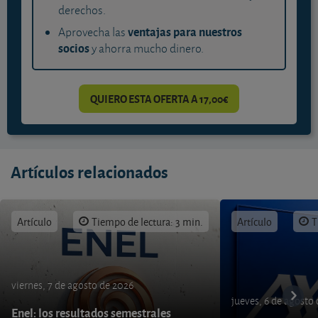
derechos.
ventajas para nuestros
Aprovecha las
socios
y ahorra mucho dinero.
QUIERO ESTA OFERTA A 17,00€
Artículos relacionados
Artículo
Tiempo de lectura: 3 min.
Artículo
T
viernes, 7 de agosto de 2026
jueves, 6 de agosto
Enel: los resultados semestrales