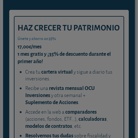
HAZ CRECER TU PATRIMONIO
Únete y ahorra un 35%
17,00€/mes
1 mes gratis y ¡35% de descuento durante el
primer año!
cartera virtual
Crea tu
y sigue a diario tus
inversiones.
revista mensual OCU
Recibe una
Inversiones
y otra semanal +
Suplemento de Acciones
.
comparadores
Accede en la web a
calculadoras
(acciones, fondos, ETF...),
,
modelos de contratos
, etc.
Resolvemos tus dudas
sobre fiscalidad y