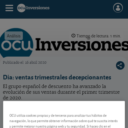
Análisis
Tiempo de lectura: 1 min.
Publicado el
16 abril 2020
OCU Inversiones
Dia: ventas trimestrales decepcionantes
El grupo español de descuento ha avanzado la
evolución de sus ventas durante el primer trimestre
de 2020.
Dia
40,35 EUR
OCU utiliza cookies propias y de terceros para analizar tus hábitos de
ES0126775008
navegación, lo que permite obtener información sobre qué te suscita interés
-0,1 EUR (-0,25 %)
07/08/2026 Madrid
y permite mejorar nuestra página web y tu seguridad. Si haces clic en el