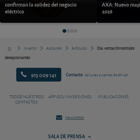
confirman la solidez del negocio
AXA: Nuevo mapa
eléctrico
2029
Invertir
Acciones
Artículos
Dia: ventas trimestrales
decepcionantes
913 009 141
Contacto
de lunes a viernes de 9h-14h
TODOS NUESTROS
APP OCU INVERSIONES
PUBLICACIONES
CONTACTOS
Newsletter
SALA DE PRENSA