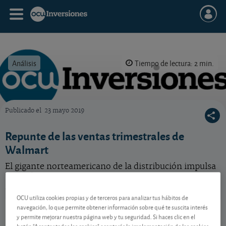
Análisis
Tiempo de lectura: 2 min.
Publicado el
23 mayo 2019
OCU Inversiones
Repunte de las ventas trimestrales de
Walmart
El gigante norteamericano de la distribución impulsa
también el beneficio, pero gracias a elementos no
recurrentes.
OCU utiliza cookies propias y de terceros para analizar tus hábitos de
Walmart
111,38 USD
navegación, lo que permite obtener información sobre qué te suscita interés
y permite mejorar nuestra página web y tu seguridad. Si haces clic en el
US9311421039