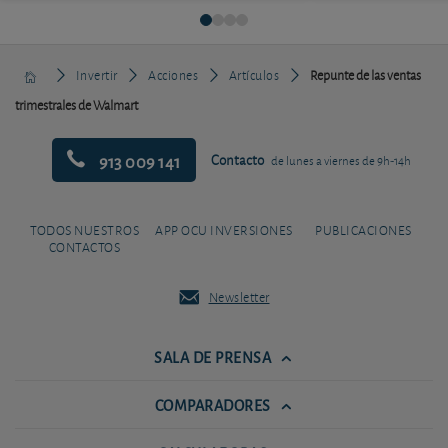
Invertir
Acciones
Artículos
Repunte de las ventas
trimestrales de Walmart
913 009 141
Contacto
de lunes a viernes de 9h-14h
TODOS NUESTROS
APP OCU INVERSIONES
PUBLICACIONES
CONTACTOS
Newsletter
SALA DE PRENSA
COMPARADORES