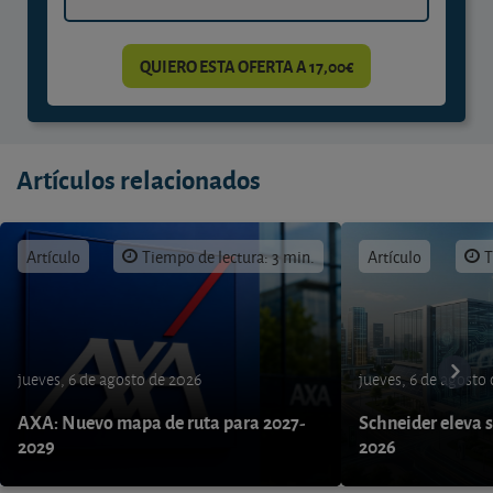
QUIERO ESTA OFERTA A 17,00€
Artículos relacionados
Artículo
Tiempo de lectura: 3 min.
Artículo
T
jueves, 6 de agosto de 2026
jueves, 6 de agosto
AXA: Nuevo mapa de ruta para 2027-
Schneider eleva s
2029
2026