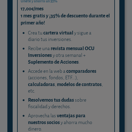
Únete y ahorra un 35%
17,00€/mes
1 mes gratis y ¡35% de descuento durante el
primer año!
cartera virtual
Crea tu
y sigue a
diario tus inversiones.
revista mensual OCU
Recibe una
Inversiones
y otra semanal +
Suplemento de Acciones
.
comparadores
Accede en la web a
(acciones, fondos, ETF...),
calculadoras
modelos de contratos
,
,
etc.
Resolvemos tus dudas
sobre
fiscalidad y derechos.
ventajas para
Aprovecha las
nuestros socios
y ahorra mucho
dinero.