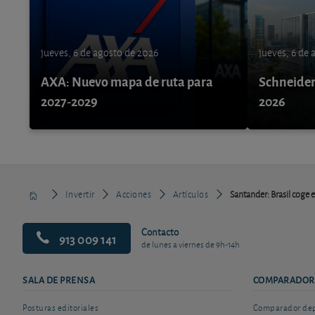
jueves, 6 de agosto de 2026
jueves, 6 de
AXA: Nuevo mapa de ruta para
Schneider 
2027-2029
2026
Invertir
Acciones
Artículos
Santander: Brasil coge 
Contacto
913 009 141
de lunes a viernes de 9h-14h
SALA DE PRENSA
COMPARADOR
Posturas editoriales
Comparador depó