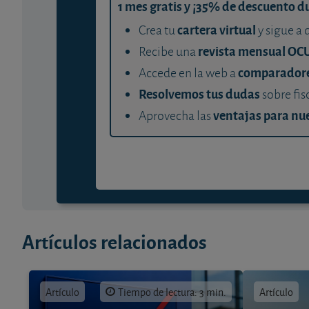
1 mes gratis y ¡35% de descuento d
cartera virtual
Crea tu
y sigue a 
revista mensual OC
Recibe una
comparador
Accede en la web a
Resolvemos tus dudas
sobre fis
ventajas para nue
Aprovecha las
Artículos relacionados
Artículo
Tiempo de lectura: 3 min.
Artículo