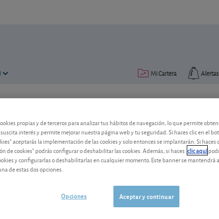
N
Mi Cartera
Alertas
Publicado el
10 noviembre 2017
lectura: 2 min.
cookies propias y de terceros para analizar tus hábitos de navegación, lo que permite obte
Santander: Brasil coge el ti
 suscita interés y permite mejorar nuestra página web y tu seguridad. Si haces clic en el bo
okies" aceptarás la implementación de las cookies y solo entonces se implantarán. Si haces c
Brasil se consolida como motor del grup
ón de cookies" podrás configurar o deshabilitar las cookies. Además, si haces
clic aquí
podr
cookies y configurarlas o deshabilitarlas en cualquier momento. Este banner se mantendrá 
por buen camino. Entidad sólida y bien 
una de estas dos opciones.
media. Vea nuestro consejo.
Santander
12,86 EUR
Opciones
Aceptar y continuar
ES0113900J37
0,104 EUR (0,82 %)
06/08/2026 Madrid