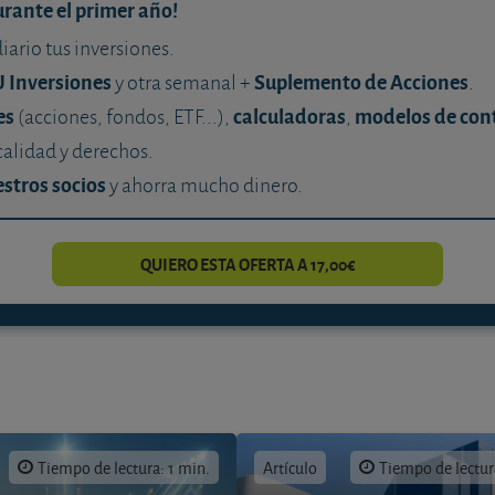
urante el primer año!
diario tus inversiones.
U Inversiones
Suplemento de Acciones
y otra semanal +
.
es
calculadoras
modelos de con
(acciones, fondos, ETF...),
,
calidad y derechos.
stros socios
y ahorra mucho dinero.
QUIERO ESTA OFERTA A 17,00€
Tiempo de lectura: 1 min.
Artículo
Tiempo de lectur