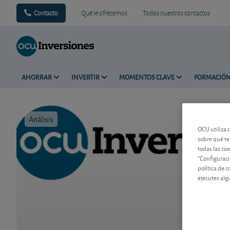
Contacto
Qué le ofrecemos
Todos nuestros contactos
AHORRAR
INVERTIR
MOMENTOS CLAVE
FORMACIÓ
Análisis
Tiempo de 
OCU utiliza 
sobre qué te
todas las co
"Configuraci
política de 
ejecutes alg