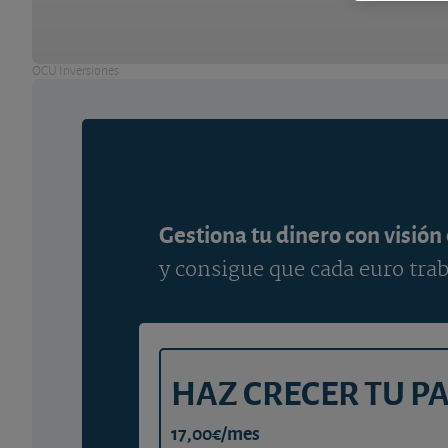
OCU Inversiones
Gestiona tu dinero con visión
y consigue que cada euro trab
HAZ CRECER TU P
17,00€/mes