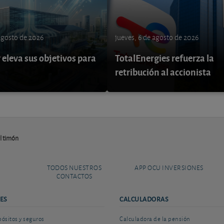
 agosto de 2026
jueves, 6 de agosto de 2026
eleva sus objetivos para
TotalEnergies refuerza la
retribución al accionista
el timón
TODOS NUESTROS
APP OCU INVERSIONES
CONTACTOS
ES
CALCULADORAS
sitos y seguros
Calculadora de la pensión