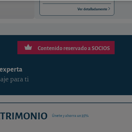
Ver detalladamente
Contenido reservado a SOCIOS
 experta
aje para ti
ATRIMONIO
Únete y ahorra un 35%