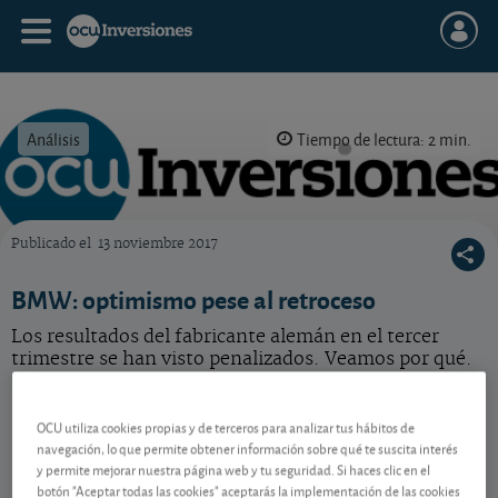
Análisis
Tiempo de lectura: 2 min.
Publicado el
13 noviembre 2017
OCU Inversiones
BMW: optimismo pese al retroceso
Los resultados del fabricante alemán en el tercer
trimestre se han visto penalizados. Veamos por qué.
BMW
58,62 EUR
-
OCU utiliza cookies propias y de terceros para analizar tus hábitos de
DE0005190003
navegación, lo que permite obtener información sobre qué te suscita interés
06/08/2026 Fráncfort
y permite mejorar nuestra página web y tu seguridad. Si haces clic en el
botón "Aceptar todas las cookies" aceptarás la implementación de las cookies