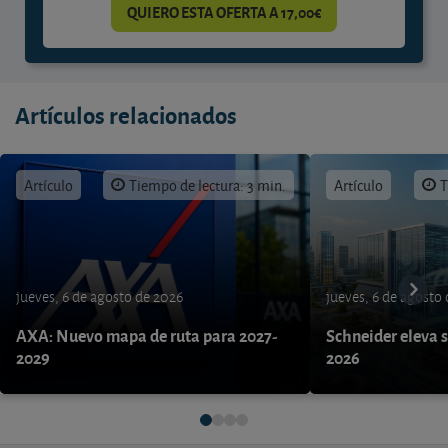
QUIERO ESTA OFERTA A 17,00€
Artículos relacionados
Artículo
Tiempo de lectura: 3 min.
Artículo
T
jueves, 6 de agosto de 2026
jueves, 6 de agosto
AXA: Nuevo mapa de ruta para 2027-
Schneider eleva s
2029
2026