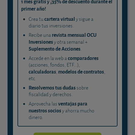
1 mes gratis y ¡35% de descuento durante el
primer año!
cartera virtual
Crea tu
y sigue a
diario tus inversiones.
revista mensual OCU
Recibe una
Inversiones
y otra semanal +
Suplemento de Acciones
.
comparadores
Accede en la web a
(acciones, fondos, ETF...),
calculadoras
modelos de contratos
,
,
etc.
Resolvemos tus dudas
sobre
fiscalidad y derechos.
ventajas para
Aprovecha las
nuestros socios
y ahorra mucho
dinero.