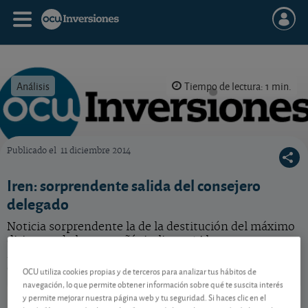
Análisis
Tiempo de lectura: 1 min.
Publicado el
11 diciembre 2014
OCU Inversiones
Iren: sorprendente salida del consejero
delegado
Noticia sorprendente la de la destitución del máximo
dirigente de la compañía italiana. ¿Alguna
repercusión para sus cuentas? ¿Y para nuestro
consejo?
OCU utiliza cookies propias y de terceros para analizar tus hábitos de
navegación, lo que permite obtener información sobre qué te suscita interés
Iren
2,552 EUR
y permite mejorar nuestra página web y tu seguridad. Si haces clic en el