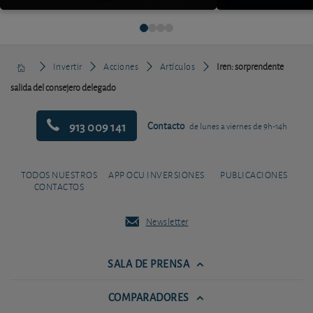
Invertir
Acciones
Artículos
Iren: sorprendente
salida del consejero delegado
913 009 141
Contacto
de lunes a viernes de 9h-14h
TODOS NUESTROS
APP OCU INVERSIONES
PUBLICACIONES
CONTACTOS
Newsletter
SALA DE PRENSA
COMPARADORES