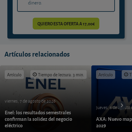
dinero.
QUIERO ESTA OFERTA A 17,00€
Artículos relacionados
Artículo
Tiempo de lectura: 3 min.
Artículo
T
viernes, 7 de agosto de 2026
jueves, 6 de agosto
Enel: los resultados semestrales
confirman la solidez del negocio
AXA: Nuevo mapa
eléctrico
2029