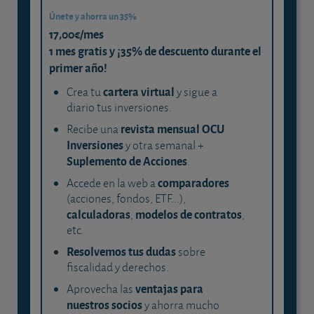
Únete y ahorra un 35%
17,00€/mes
1 mes gratis y ¡35% de descuento durante el
primer año!
cartera virtual
Crea tu
y sigue a
diario tus inversiones.
revista mensual OCU
Recibe una
Inversiones
y otra semanal +
Suplemento de Acciones
.
comparadores
Accede en la web a
(acciones, fondos, ETF...),
calculadoras
modelos de contratos
,
,
etc.
Resolvemos tus dudas
sobre
fiscalidad y derechos.
ventajas para
Aprovecha las
nuestros socios
y ahorra mucho