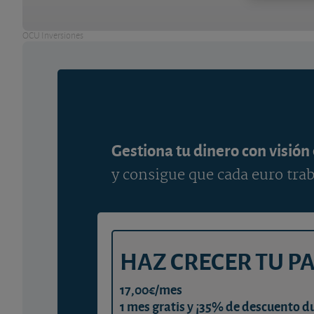
OCU Inversiones
Gestiona tu dinero con visión
y consigue que cada euro trab
HAZ CRECER TU P
17,00€/mes
1 mes gratis y ¡35% de descuento d