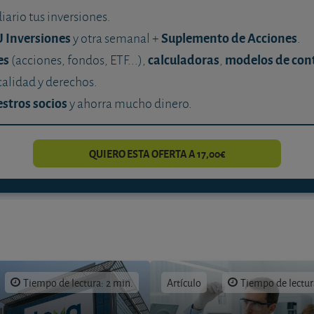
diario tus inversiones.
U Inversiones
Suplemento de Acciones
y otra semanal +
.
es
calculadoras
modelos de con
(acciones, fondos, ETF...),
,
calidad y derechos.
stros socios
y ahorra mucho dinero.
QUIERO ESTA OFERTA A 17,00€
Tiempo de lectura: 2 min.
Artículo
Tiempo de lectur