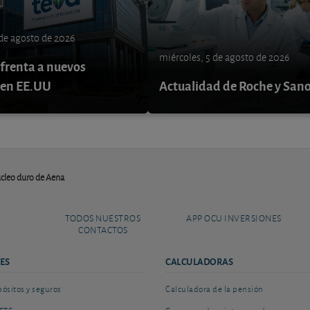
 de agosto de 2026
miércoles, 5 de agosto de 2026
nfrenta a nuevos
 en EE.UU
Actualidad de Roche y Sano
núcleo duro de Aena
TODOS NUESTROS
APP OCU INVERSIONES
CONTACTOS
ES
CALCULADORAS
sitos y seguros
Calculadora de la pensión