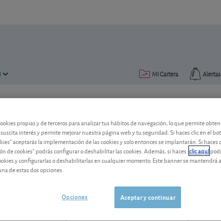
N
Mi Cartera
Alertas
Publicado el
15 octubre 2014
lectura: 1 min.
cookies propias y de terceros para analizar tus hábitos de navegación, lo que permite obte
Ferrovial: estará en el núcle
 suscita interés y permite mejorar nuestra página web y tu seguridad. Si haces clic en el bo
okies" aceptarás la implementación de las cookies y solo entonces se implantarán. Si haces c
ón de cookies" podrás configurar o deshabilitar las cookies. Además, si haces
clic aquí
podr
Ante la próxima salida a bolsa de Aena 
cookies y configurarlas o deshabilitarlas en cualquier momento. Este banner se mantendrá 
posiciones en un negocio estratégico pa
una de estas dos opciones.
Ferrovial
57,78 EUR
NL0015001FS8
Opciones
Aceptar y continuar
0,14 EUR (0,24 %)
05/08/2026 Madrid