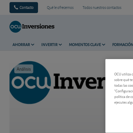
Contacto
Qué le ofrecemos
Todos nuestros contactos
AHORRAR
INVERTIR
MOMENTOS CLAVE
FORMACIÓ
Análisis
Tiempo de 
OCU utiliza 
sobre qué te
todas las co
"Configuraci
política de 
ejecutes alg