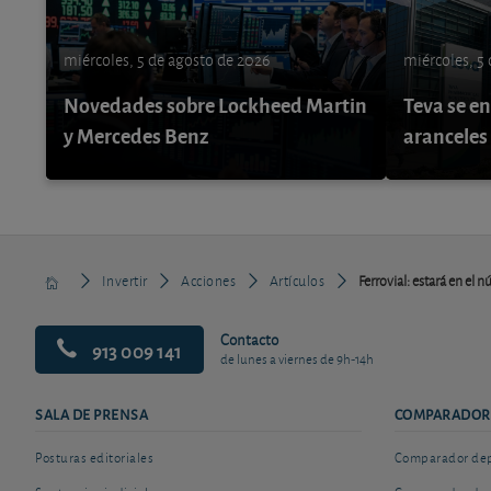
miércoles, 5 de agosto de 2026
miércoles, 5
Novedades sobre Lockheed Martin
Teva se e
y Mercedes Benz
aranceles
Invertir
Acciones
Artículos
Ferrovial: estará en el 
Contacto
913 009 141
de lunes a viernes de 9h-14h
SALA DE PRENSA
COMPARADOR
Posturas editoriales
Comparador depó