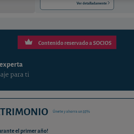
Ver detalladamente
Contenido reservado a SOCIOS
 experta
aje para ti
ATRIMONIO
Únete y ahorra un 35%
urante el primer año!