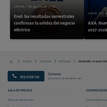
viernes, 7 de agosto de 2026
jueves, 6 de
Enel: los resultados semestrales
confirman la solidez del negocio
AXA: Nuev
eléctrico
2027-202
Invertir
Acciones
Artículos
Santander: un paso más 
Contacto
913 009 141
de lunes a viernes de 9h-14h
SALA DE PRENSA
COMPARADOR
Posturas editoriales
Comparador depó