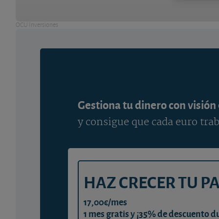
OCU Inversiones
Gestiona tu dinero con visión
y consigue que cada euro trab
HAZ CRECER TU P
17,00€/mes
1 mes gratis y ¡35% de descuento d