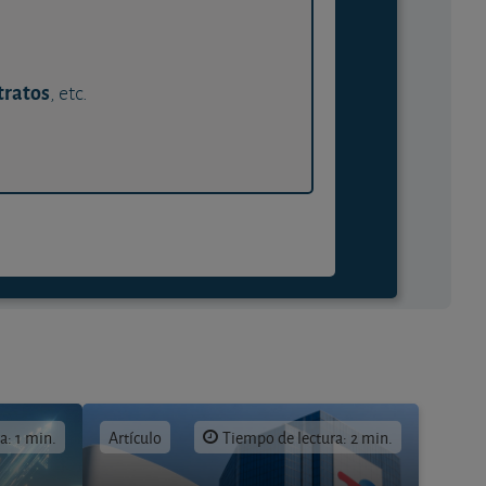
tratos
, etc.
a: 1 min.
Artículo
Tiempo de lectura: 2 min.