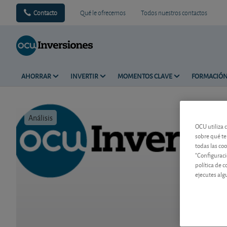
Contacto
Qué le ofrecemos
Todos nuestros contactos
AHORRAR
INVERTIR
MOMENTOS CLAVE
FORMACIÓ
Análisis
Tiempo de 
OCU utiliza 
sobre qué te
todas las co
"Configuraci
política de 
ejecutes alg