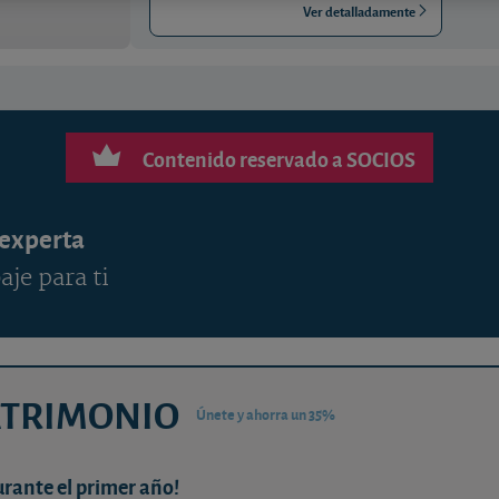
Ver detalladamente
Contenido reservado a SOCIOS
 experta
aje para ti
ATRIMONIO
Únete y ahorra un 35%
urante el primer año!