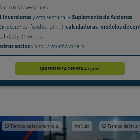
diario tus inversiones.
U Inversiones
Suplemento de Acciones
y otra semanal +
.
es
calculadoras
modelos de con
(acciones, fondos, ETF...),
,
calidad y derechos.
stros socios
y ahorra mucho dinero.
QUIERO ESTA OFERTA A 17,00€
Tiempo de lectura: 3 min.
Artículo
Tiempo de lectur