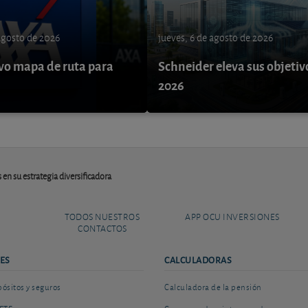
 agosto de 2026
jueves, 6 de agosto de 2026
o mapa de ruta para
Schneider eleva sus objetiv
9
2026
en su estrategia diversificadora
TODOS NUESTROS
APP OCU INVERSIONES
CONTACTOS
ES
CALCULADORAS
sitos y seguros
Calculadora de la pensión