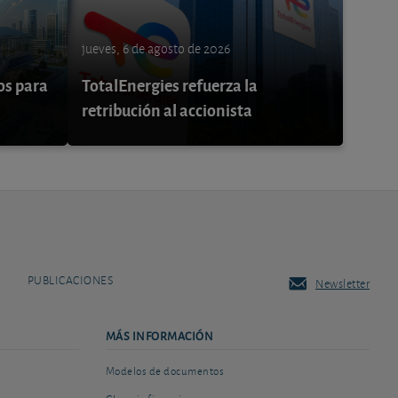
jueves, 6 de agosto de 2026
os para
TotalEnergies refuerza la
retribución al accionista
PUBLICACIONES
Newsletter
MÁS INFORMACIÓN
Modelos de documentos