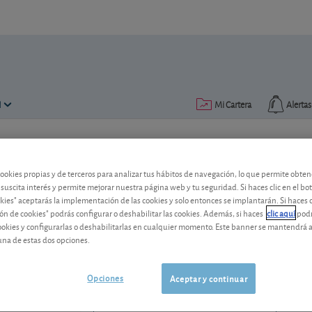
N
Mi Cartera
Alertas
Publicado el
19 septiembre 2014
lectura: 1 min.
cookies propias y de terceros para analizar tus hábitos de navegación, lo que permite obte
Santander: un paso más en su
 suscita interés y permite mejorar nuestra página web y tu seguridad. Si haces clic en el bo
okies" aceptarás la implementación de las cookies y solo entonces se implantarán. Si haces c
ón de cookies" podrás configurar o deshabilitar las cookies. Además, si haces
clic aquí
podr
El Banco Santander vuelve a salir de c
cookies y configurarlas o deshabilitarlas en cualquier momento. Este banner se mantendrá 
adquisición.
una de estas dos opciones.
Santander
12,86 EUR
ES0113900J37
Opciones
Aceptar y continuar
-0,006 EUR (-0,05 %)
07/08/2026 Madrid